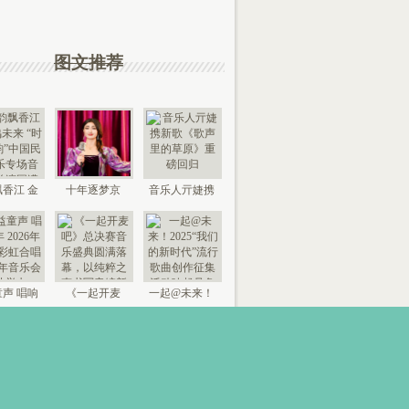
图文推荐
香江 金
十年逐梦京
音乐人亓婕携
来 “时代
城，以艺传情
新歌《歌声里
国
家乡——
的草
声 唱响
《一起开麦
一起@未来！
026年北
吧》总决赛音
2025“我们的新
京“
乐盛典
时代”