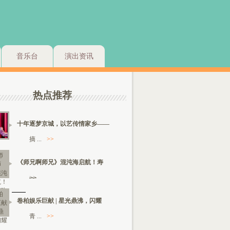
音乐台
演出资讯
热点推荐
十年逐梦京城，以艺传情家乡——
摘 ...
>>
《师兄啊师兄》混沌海启航！寿
>>
卷柏娱乐巨献 | 星光鼎沸，闪耀
青 ...
>>