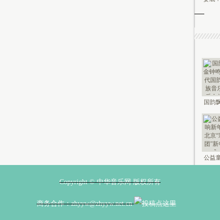
国韵飘
钟鸣未
公益童
新年 2
Copyright © 中华音乐网 版权所有
商务合作：zhyyw@zhyyw.net.cn