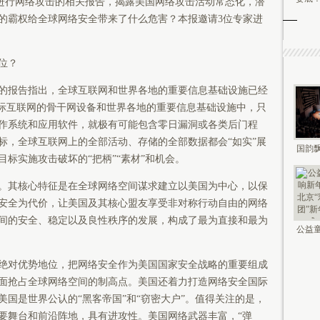
国进行网络攻击的相关报告，揭露美国网络攻击活动常态化，潜
的霸权给全球网络安全带来了什么危害？本报邀请3位专家进
位？
报告指出，全球互联网和世界各地的重要信息基础设施已经
国际互联网的骨干网设备和世界各地的重要信息基础设施中，只
作系统和应用软件，就极有可能包含零日漏洞或各类后门程
标，全球互联网上的全部活动、存储的全部数据都会“如实”展
国韵飘
标实施攻击破坏的“把柄”“素材”和机会。
钟鸣未
其核心特征是在全球网络空间谋求建立以美国为中心，以保
安全为代价，让美国及其核心盟友享受非对称行动自由的网络
间的安全、稳定以及良性秩序的发展，构成了最为直接和最为
公益童
新年 2
对优势地位，把网络安全作为美国国家安全战略的重要组成
面抢占全球网络空间的制高点。美国还着力打造网络安全国际
国是世界公认的“黑客帝国”和“窃密大户”。值得关注的是，
要舞台和前沿阵地，具有进攻性。美国网络武器丰富，“弹