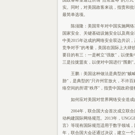
国政客希望通过所谓“点名羞辱”的方
实。同时，对美国政客来说，指责和批
最简单选项。
陈须隆：美国常年对中国实施网络攻
国家安全、关键基础设施安全以及商业
中美2015年达成的网络安全双边共识
竞争对手”的考量，美国在国际上大肆炒
要目的有三：一是树立“强敌”，以便
三是拉拢盟友，以便对中国进行“围剿”
王鹏：美国这种做法是典型的“贼喊捉
胁”，是典型的“只许州官放火，不许
络空间的所谓“秩序”，指责中国政府侵
如何应对美国对世界网络安全造成
2004年，联合国大会首次成立联合国
动构建国际网络规范。2013年，UN
言》等现有国际规范适用于数字领域，国
年，联合国大会还通过决议，建立一个开