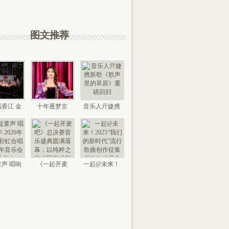
图文推荐
香江 金
十年逐梦京
音乐人亓婕携
来 “时代
城，以艺传情
新歌《歌声里
国
家乡——
的草
声 唱响
《一起开麦
一起@未来！
026年北
吧》总决赛音
2025“我们的新
京“
乐盛典
时代”