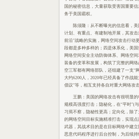
国的秘密信息，大量获取受害国重要信
务于美国霸权。
陈须隆：从不断曝光的信息看，美国
计划、有重点、有建制地开展，其攻击
前沿”战略的实施，网络空间攻击行动
段都是多种多样的；四是体系化，美国
网络空间安全主动防御体系、网络空间
装备的变革和发展，构筑了完整的网络
空三军都有网络部队，还组建了一支“网
大约6200人，2020年已经具备了
倡议”等，相互支持各自对重大网络攻
王鹏：美国的网络攻击有很明显的特
规模高强度打击；隐秘化，在“平时”(与
习焉不察，隐秘性更高；定向化，除了
的网络空间目标实施精准打击，实现点面
武器，其战术目的是在目标网络中建立
恶意代码程序进行后台控制，为后续持