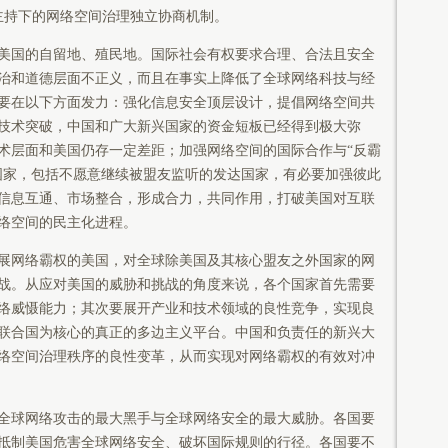
国主持下的网络空间治理独立协商机制。
国的自留地、殖民地。国际社会有权要求合理、合法且安全
治和道德层面不正义，而且在事实上降低了全球网络科技与经
要在以下方面发力：强化信息安全顶层设计，提倡网络空间共
技术突破，中国和广大新兴国家的资金短板已经得到极大弥
术层面和美国仍存一定差距；加强网络空间的国际合作与“反霸
国家，包括不愿意继续被盟友监听的发达国家，有必要加强彼此
信息互通、市场整合，形成合力，共同作用，打破美国对互联
络空间的民主化进程。
网络霸权的美国，对全球除美国及其核心盟友之外国家的网
战。从应对美国的威胁和挑战的角度来说，各个国家首先需要
络威慑能力；其次要展开产业和技术领域的良性竞争，实现良
联合国为核心的真正的多边主义平台。中国和负责任的新兴大
络空间治理秩序的良性变革，从而实现对网络霸权的有效对冲
球网络攻击的最大黑手与全球网络安全的最大威胁。各国要
抵制美国危害全球网络安全、破坏国际规则的行径。各国要不