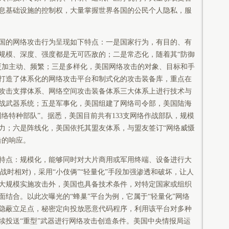
息基础设施的控制权，大量掌握世界各国的公民个人隐私，服
的网络攻击行为呈现如下特点：一是国家行为，有目的、有
规模、深度、强度都是无可匹敌的；二是常态化，随着其“防御
更加主动、频繁；三是多样化，美国网络攻击的对象、目标和手
打造了体系化的网络攻击平台和制式化的攻击装备库，重点在
攻击支撑体系、网络空间攻击装备体系三大体系上进行技术与
战武器系统；五是军事化，美国组建了网络司令部，美国陆海
络特种部队”。据悉，美国目前共有133支网络作战部队，规模
作战能力；六是阵线化，美国依托其盟友体系，与盟友签订“网络威慑
击的响应。
点：规模化，能够同时对大片商用或军用终端、设备进行大
战时相对)，采用“小伎俩”“轻量化”手段加强渗透和破坏，让人
大规模实施攻击外，美国也具备技术条件，对特定国家或组织
结合。以此次曝光的“蜂巢”平台为例，它属于“轻量化”网络
隐蔽立足点，秘密定向投放恶意代码程序，利用该平台对多种
续投送“重型”武器进行网络攻击创造条件。美国中央情报局运