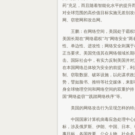
药”充足，而且随着智能化水平的提升
对全球范围的高价值目标实施无差别攻
网、窃密网和攻击网。
王鹏：在网络空间，美国处于霸权地
美国长期在“网络霸权”与“网络安全”
性、单边性、进攻性；网络安全则属于
正当要求。美国凭借其在网络领域长期
击。国际社会中，有实力反制美国并对
在本国网络总体较为安全的前提下，利
制、窃取数据、破坏设施，以此谋求政
势，譬如脸书、推特等社交媒体，来影
身全球物理空间和网络空间的双重护持
国“网络盗窃”“践踏网络秩序”等。
美国的网络攻击行为呈现怎样的特
中国国家计算机病毒应急处理中心的
标，涉及俄罗斯、伊朗、中国、日本、
事目标，各国政要、公众人物、社会名