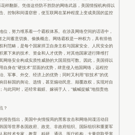
而花样翻新。凭借这些防不胜防的网络武器，美国情报机构得以
击、控制和间谍窃密，使互联网在某种程度上变成美国的监控
位，努力维系着一个霸权体系。在涉及网络空间的话语中，
两者之间蓄意切换、偷换概念。网络霸权是一种权力，具有排他
权利范畴，是每个国家捍卫自身主权与国家安全、人民安全的
积累下来的技术、资金和人才优势，对其他国家进行降维打
其网络安全构成实质性威胁的大国屈指可数。因此，美国得以
用自身在“硬技术”层面的优势，肆意侵入他国网络，远程控
治、军事、外交、经济上的优势；同时又利用“软技术”的优
响目标国的舆论、选情，甚至煽动民意、颠覆政权，实现对自
；与此同时，还经常栽赃、嫁祸于人，“贼喊捉贼”地指责他
点？
报告指出，美国中央情报局的黑客攻击和网络间谍活动目
韩国等世界各国政府、政党、非政府组织、国际组织和重要军
人和技术专家，教育、科研、通讯、医疗机构，大量窃取受害