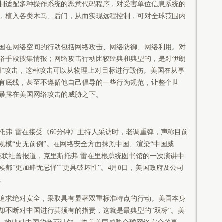
制适配多种操作系统的恶意代码程序，对受害单位信息系统的
，植入各类木马、后门，从而实现远程控制，可对全球范围内
在网络空间的行动包括网络攻击、网络防御、网络利用。对
络手段搜集情报；网络攻击行动比较经典和典型的，是对伊朗
网”攻击，这种攻击可以从物理上对目标进行毁伤。美国在从事
有底线，甚至不遵循他自己倡导的一些行为规范，让整个世
暴露在美国网络攻击的威胁之下。
·雷在接受《60分钟》主持人采访时，老调重弹，声称目前
规模“史无前例”。在网络安全方面抹黑中国、渲染“中国威
美联社曾报道，克里斯托弗·雷在里根总统图书馆的一次演讲中
都“更加肆无忌惮”“更具破坏性”。4月8日，美国政府及公司
。
求绝对安全，采取具有显著双重标准特点的行动。美国本身
却不断对中国进行莫须有的指责，这就是最典型的“双标”。美