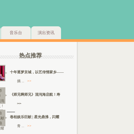
音乐台
演出资讯
热点推荐
十年逐梦京城，以艺传情家乡——
摘 ...
>>
《师兄啊师兄》混沌海启航！寿
>>
卷柏娱乐巨献 | 星光鼎沸，闪耀
青 ...
>>