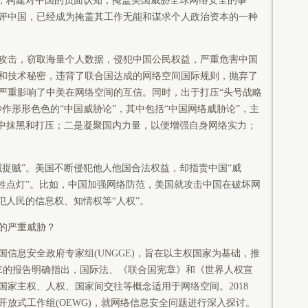
式，构建对中国的负面认知，掩盖美国威胁全球网络安全的事
评中国，已经成为掩盖其工作无能和谋求个人政治资本的一种
击，窃取海量个人数据，侵犯中国公民权益，严重危害中国
和技术秘密，违背了联合国达成的网络空间国际规则，抛弃了
，严重影响了中美在网络空间的互信。同时，出于打压“头号战略
作形形色色的“中国威胁论”，其中包括“中国网络威胁论”，主
集中抹黑和打压；二是凝聚国内力量，以便增强自身网络实力；
。
贼”。美国不断侵犯他人他国合法权益，却指责中国“威
百姓点灯”。比如，中国加强网络防范，美国就攻击中国在破坏网
犯人民的信息权、知情权等“人权”。
的严重威胁？
信息安全政府专家组(UNGGE)，旨在以主权国家为基础，推
GGE的报告明确指出，国际法、《联合国宪章》和《世界人权宣
家主权、人权、国家间交往等概念适用于网络空间。2018
放式工作组(OEWG)，就网络信息安全问题进行深入探讨。