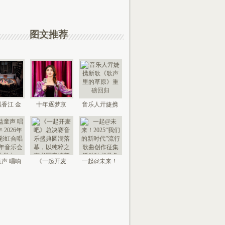
图文推荐
香江 金
十年逐梦京
音乐人亓婕携
来 “时代
城，以艺传情
新歌《歌声里
国
家乡——
的草
声 唱响
《一起开麦
一起@未来！
026年北
吧》总决赛音
2025“我们的新
京“
乐盛典
时代”