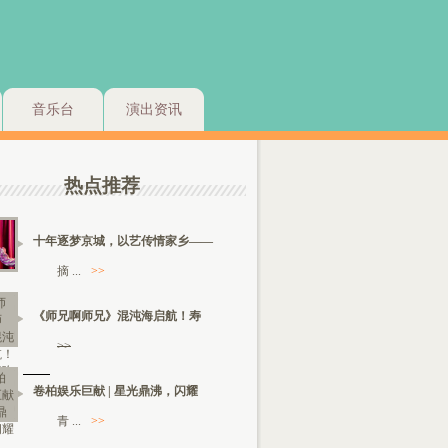
音乐台
演出资讯
热点推荐
十年逐梦京城，以艺传情家乡——
摘 ...
>>
《师兄啊师兄》混沌海启航！寿
>>
卷柏娱乐巨献 | 星光鼎沸，闪耀
青 ...
>>