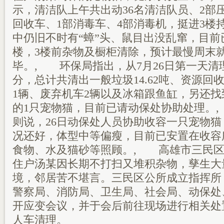
示，清洁队上午共出动36名清洁队员、2部
回收车、1部消毒车、4部消毒机，挺进3楼
中仍旧不时有“蟑”头、鼠目出没乱窜，目前
楼，3楼前杂物及橱柜清除，预计最慢周末
毕。, 环保局指出，从7月26日第一天清理到
分，总计共清出一般垃圾14.62吨、资源回收
1辆、废弃机车2辆以及冰箱跟鱼缸，另还
的1只宠物猫，目前已请动保处协助处理。
则说，26日动保处人员协助收容一只宠物
况还好，体型中等偏瘦，目前已安置在收容
食物、水及猫砂等照顾。, 高雄市三民区
住户汤某因长期不打扫又堆积杂物，孳生大
境，邻居苦不堪言。三民区公所成立指挥所
警察局、消防局、卫生局、社会局、动保处
开应变会议，并于会后前往现场进行相关处
人车清理。