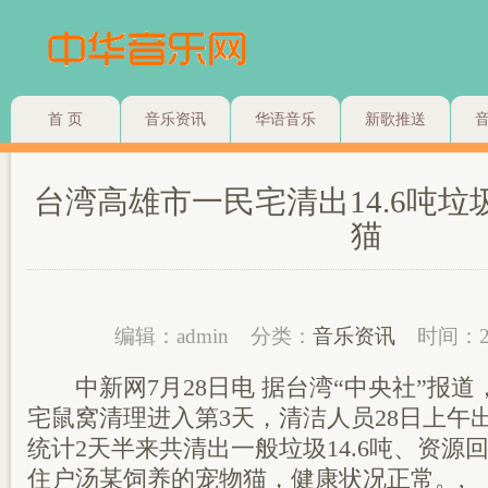
首 页
音乐资讯
华语音乐
新歌推送
台湾高雄市一民宅清出14.6吨垃
猫
编辑：admin
分类：
音乐资讯
时间：2
中新网7月28日电 据台湾“中央社”报道
宅鼠窝清理进入第3天，清洁人员28日上午出
统计2天半来共清出一般垃圾14.6吨、资源
住户汤某饲养的宠物猫，健康状况正常。,