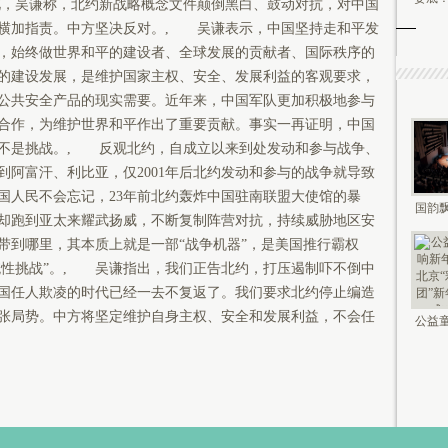
，吴谦称，北约新战略概念文件颠倒黑白、鼓动对抗，对中国
横加指责。中方坚决反对。, 吴谦表示，中国坚持走和平发
，始终做世界和平的建设者、全球发展的贡献者、国际秩序的
的建设发展，是维护国家主权、安全、发展利益的客观要求，
公共安全产品的现实需要。近年来，中国军队更加积极地参与
合作，为维护世界和平作出了重要贡献。事实一再证明，中国
不是挑战。, 反观北约，自成立以来到处发动和参与战争、
到阿富汗、利比亚，仅2001年后北约发动和参与的战争就导致
国人民不会忘记，23年前北约轰炸中国驻南联盟大使馆的暴
国韵飘
却跑到亚太来耀武扬威，不断复制阵营对抗，持续威胁地区安
钟鸣未
带到哪里，其本质上就是一部“战争机器”，是美国推行霸权
系统性挑战”。, 吴谦指出，我们正告北约，打压遏制吓不倒中
国任人欺凌的时代已经一去不复返了。我们要求北约停止编造
张局势。中方将坚定维护自身主权、安全和发展利益，不会任
公益童
新年 2