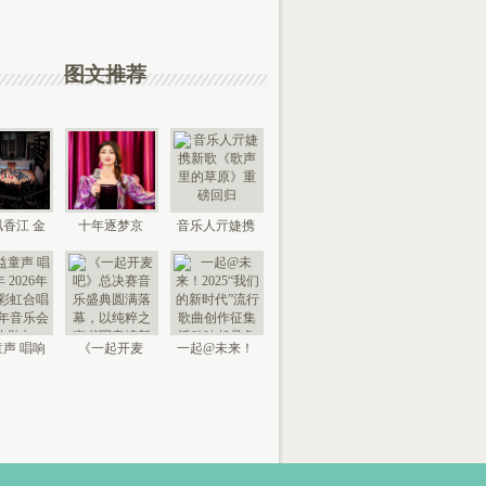
图文推荐
香江 金
十年逐梦京
音乐人亓婕携
来 “时代
城，以艺传情
新歌《歌声里
国
家乡——
的草
声 唱响
《一起开麦
一起@未来！
026年北
吧》总决赛音
2025“我们的新
京“
乐盛典
时代”