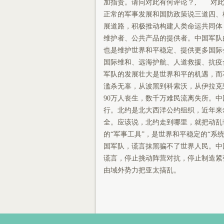
加指责。请问对此有何评论？, 对此
正常的军事发展和国防政策说三道四、
展道路，积极推动构建人类命运共同体
维护者、公共产品的提供者。中国军队
也是维护世界和平稳定、提供更多国际
国际维和、远海护航、人道救援、抗疫
军队的发展壮大是世界和平的机遇，而
滥杀无辜，从波黑到科索沃，从伊拉克
90万人丧生，数千万难民流离失所。中
行。北约是北大西洋公约组织，近年来
全。应该说，北约走到哪里，就把动乱
的“军事工具”，是世界和平稳定的“
国军队，谎言抹黑骗不了世界人民。中
谎言，停止挑动阵营对抗，停止制造紧
由域外势力把亚太搞乱。