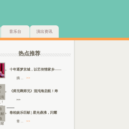
音乐台
演出资讯
热点推荐
十年逐梦京城，以艺传情家乡——
摘 ...
>>
《师兄啊师兄》混沌海启航！寿
>>
卷柏娱乐巨献 | 星光鼎沸，闪耀
青 ...
>>