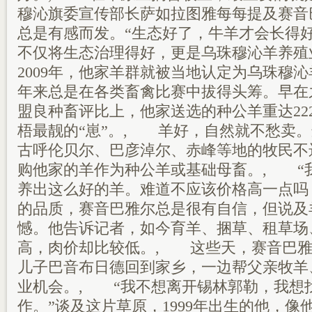
穆沁旗委宣传部长萨如拉图雅每每提及赛音
总是有感而发。“生态好了，牛羊才会长得
不仅将生态治理得好，更是乌珠穆沁羊养殖
2009年，他家羊群就被当地认定为乌珠穆
年来总是在各类畜禽比赛中拔得头筹。早在
盟良种畜评比上，他家送选的种公羊重达22
梧最靓的“崽”。, 羊好，自然就不愁卖
古呼伦贝尔、巴彦淖尔、赤峰等地的牧民不
购他家的羊作为种公羊或基础母畜。, “
养出这么好的羊。难道不应该价格高一点吗
的品质，赛音巴雅尔总是很有自信，但说及
憾。他告诉记者，如今育羊、捆草、租草场
高，肉价却比较低。, 这些天，赛音巴雅
儿子巴音布日德回到家乡，一边帮父亲牧羊
业机会。, “我不想离开锡林郭勒，我想
作。”谈及这片草原，1999年出生的他，像