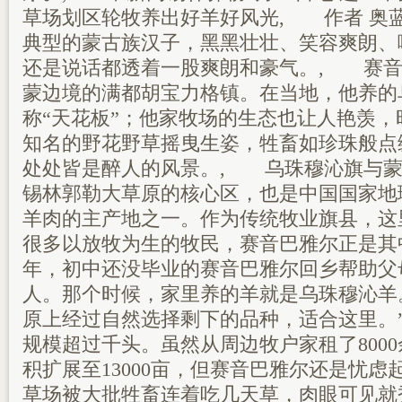
草场划区轮牧养出好羊好风光, 作者 奥
典型的蒙古族汉子，黑黑壮壮、笑容爽朗、
还是说话都透着一股爽朗和豪气。, 赛音
蒙边境的满都胡宝力格镇。在当地，他养的
称“天花板”；他家牧场的生态也让人艳羡，
知名的野花野草摇曳生姿，牲畜如珍珠般点
处处皆是醉人的风景。, 乌珠穆沁旗与蒙
锡林郭勒大草原的核心区，也是中国国家地
羊肉的主产地之一。作为传统牧业旗县，这
很多以放牧为生的牧民，赛音巴雅尔正是其中
年，初中还没毕业的赛音巴雅尔回乡帮助父
人。那个时候，家里养的羊就是乌珠穆沁羊
原上经过自然选择剩下的品种，适合这里。
规模超过千头。虽然从周边牧户家租了800
积扩展至13000亩，但赛音巴雅尔还是忧虑
草场被大批牲畜连着吃几天草，肉眼可见就