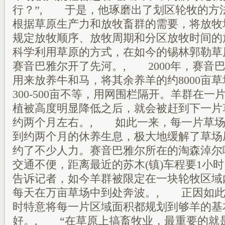
行？”, 于是，他琢磨出了划区轮牧的方
根据草原生产力和放牧畜群的需要，将放牧
规定放牧顺序、放牧周期和分区放牧时间的
科学利用草原的方式，在如今的锡林郭勒草
赛音巴雅尔开了先河。, 2000年，赛音巴
用来放养牛和马，将其余养羊的约8000亩草
300-500亩不等，用网围栏隔开。羊群在
植被高度明显降低之后，就会被赶到下一片
约两个月左右。, 如此一来，每一片草场
到约两个月的休养生息，极大地缓解了草场
约了不少人力。赛音巴雅尔所在的淘森淖尔嘎
交通不便，距离最近的苏木(镇)车程要1小
告诉记者，如今羊群被限定在一块轮牧区域
每天在万亩草场中到处奔波。, 正因如此
时特意将每一片区域面积都规划到够羊的基
好。, “在草原上搞畜牧业，最重要的就