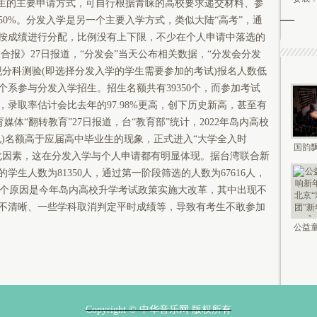
学生的主要申请方式，可自行根据青睐的高校要求递交材料、参
0%。分发入学是另一个主要入学方式，类似大陆“高考”，通
按成绩进行分配，比例没有上下限，不少在个人申请中落选的
报》27日报道，“分发会”当天公布相关数据，“分发会分发
现分科测验(即选择分发入学的学生需要参加的考试)报名人数低
0个系参与分发入学招生。招生名额共有39350个，而参加考试
2人，录取率估计会比去年的97.98%更高，创下历史新高，甚至有
媒体“翻转教育”27日报道，台“教育部”统计，2022年岛内高校
况)名额高于应届高中毕业生的现象，正式进入“大学全入时
国韵飘
化因素，这在分发入学与个人申请都有明显体现。据台湾联合新
钟鸣未
生人数为81350人，通过第一阶段筛选的人数为67616人，
。另一个原因是今年岛内高校升学考试政策实施大改革，其中出现不
不清晰、一些学科取消判定平时成绩等，导致有考生不敢参加
公益童
新年 2
Copyright © 中华音乐网 版权所有