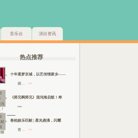
音乐台
演出资讯
热点推荐
十年逐梦京城，以艺传情家乡——
摘 ...
>>
《师兄啊师兄》混沌海启航！寿
>>
卷柏娱乐巨献 | 星光鼎沸，闪耀
青 ...
>>