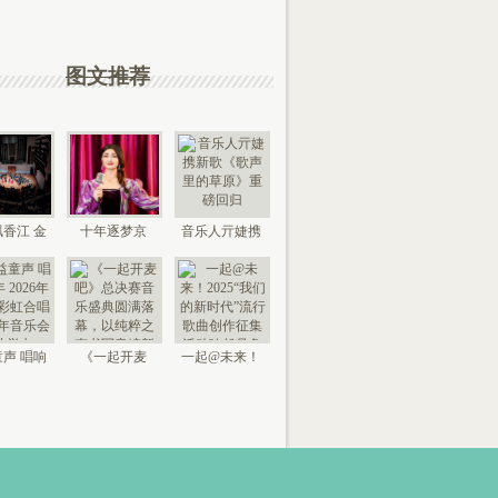
图文推荐
香江 金
十年逐梦京
音乐人亓婕携
来 “时代
城，以艺传情
新歌《歌声里
国
家乡——
的草
声 唱响
《一起开麦
一起@未来！
026年北
吧》总决赛音
2025“我们的新
京“
乐盛典
时代”