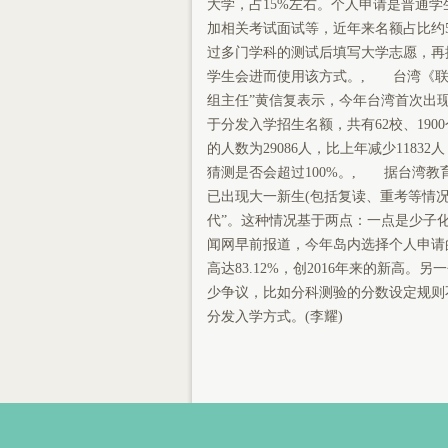
大学，占15%左右。个人申请是普通
加相关考试面试等，近年来名额占比约5
过多门学科的测试后填写大学志愿，再
学生会进而使用该方式。, 台湾《联合
组主任”黄信复表示，今年台湾首次出
于分发入学招生名额，共有62校、190
的人数为29086人，比上年减少1183
猜测是否会超过100%。, 据台湾教育
已出现大一新生(包括复读、重考等情
代”。这种情况基于两点：一点是少子
闻网早前报道，今年岛内选择个人申请的学
高达83.12%，创2016年来的新高
少争议，比如分科测验的分数设定规则
分发入学方式。(李耀)