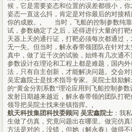
候，它是需要姿态和位置的误差都很小，你
姿态一直这么抖，肯定是对你最后的对接精
你的成败。, 当时，飞船的控制参数纯靠
试，参数确定了之后，还得进行大量的打靶
天器上天的通行证，打靶必须每次都通过，
无一失。但当时，解永春带领团队在针对太
真中，做了近千次的试验，始终有几次通不
参数设计在理论和工程上都是难题，国内外
法，只有自主创新，才能解决问题。交会对
吴宏鑫院士是技术指导专家。吴院士鼓励解
的“黄金分割系数”理论应用到飞船控制参
发射日期越来越近，解永春带领的团队打靶
领导把吴院士找来坐镇指挥。,
航天科技集团科技委顾问 吴宏鑫院士
：我
生做了仿真，究竟问题出在哪里。做完仿真
方法是对的，没错，但她（解永春）做得不