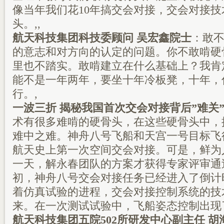
像当年我们花10年搞交会对接，交会对接
头。,,
航天科技集团科技委顾问 吴宏鑫院士
：敢
的意志和对方向的认定的问题。你不敢啃硬
里也不踏实。敢啃建立在什么基础上？我肯
能不是一年两年，要坐十年冷板凳，十年，
行。,
一波三折 揭秘我国首次交会对接背后”难关
术有很多难啃的硬骨头，在这些硬骨头中，
难中之难。神舟八号飞船和天宫一号目标飞
航天史上第一次空间交会对接。可是，鲜为
一天，解永春团队的方案才获得专家评审通过
初，神舟八号交会对接任务已经进入了倒计
着仿真试验的进程，交会对接控制系统的技
来。在一次测试试验中，飞船姿态控制出
航天科技集团五院502所研发中心副主任 胡