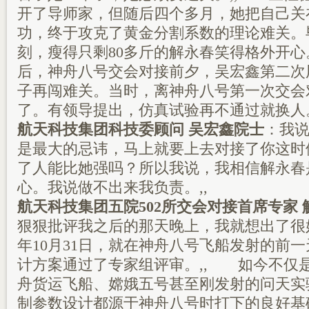
开了导师家，但随后四个多月，她把自己关
功，终于攻克了黄金分割系数的理论难关。
刻，瘦得只剩80多斤的解永春笑得格外开心
后，神舟八号交会对接前夕，吴宏鑫第二次
子再闯难关。当时，离神舟八号第一次交会
了。有领导提出，仿真试验再不通过就换
航天科技集团科技委顾问 吴宏鑫院士
：我
是最大的忌讳，马上就要上去对接了你这时
了人能比她强吗？所以我说，我相信解永春
心。我说做不出来我负责。,,
航天科技集团五院502所交会对接首席专家 
狠狠批评我之后的那天晚上，我就想出了很好
年10月31日，就在神舟八号飞船发射的前
计方案通过了专家组评审。,, 如今不仅
舟货运飞船、嫦娥五号甚至刚发射的问天实
制参数设计都源于神舟八号时打下的良好基