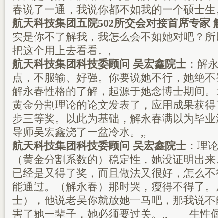
春说了一通，我说你都不如我的一个硕士
航天科技集团五院502所交会对接首席专家 
实是你不了解我，我怎么会不如她对吧？所
把这个用上去看看。,
航天科技集团科技委顾问 吴宏鑫院士
：解
点，不服输、好强。你要说她不行，她绝不
解永春性格的了解，起源于她念博士期间。1
黄金分割理论的论文发表了，应用成果获得
步三等奖。以此为基础，解永春满以为毕业
导师吴宏鑫浇了一盆冷水。,,
航天科技集团科技委顾问 吴宏鑫院士
：理
（黄金分割系数的）稳定性，她没证明出来
已经是又得了奖，而且做法又很好，怎么不
能通过。（解永春）那时哭，瘦得不得了。
士），他说老吴你就放她一马吧，那我说不
害了她一辈子，她必须要过关。,, 生性