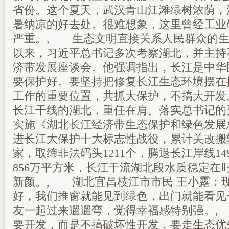
省份。这个夏天，武汉青山江滩绿树浓荫，
暑纳凉的好去处。很难想象，这里曾经工业
严重。, 生态文明直接关系人民群众的生
以来，习近平总书记多次考察湖北，并主持
济带发展座谈会。他强调指出，长江是中华
要保护好。要坚持把修复长江生态环境摆在
工作的重要位置，共抓大保护，不搞大开发。
长江干线的湖北，重任在肩。落实总书记的
实施《湖北长江经济带生态保护和绿色发展
进长江大保护十大标志性战役，累计关改搬转
家，取缔非法码头1211个，腾退长江岸线14
856万平方米，长江干流湖北段水质稳定在
新颜。, 湖北宜昌枝江市市民 王小露：
好，我们推窗就能见到绿色，出门就能看见
友一起过来遛遛弯，觉得幸福感特别强。,
要开发，而是不搞破坏性开发，要走生态优