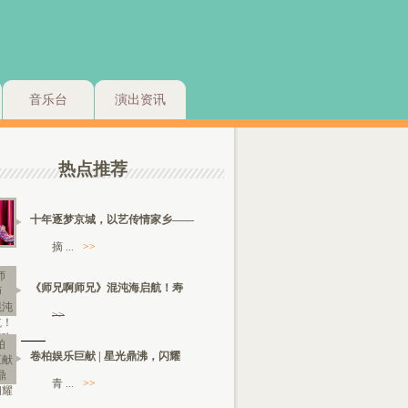
音乐台
演出资讯
热点推荐
十年逐梦京城，以艺传情家乡——
摘 ...
>>
《师兄啊师兄》混沌海启航！寿
>>
卷柏娱乐巨献 | 星光鼎沸，闪耀
青 ...
>>