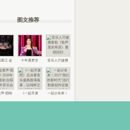
图文推荐
香江 金
十年逐梦京
音乐人亓婕携
来 “时代
城，以艺传情
新歌《歌声里
国
家乡——
的草
声 唱响
《一起开麦
一起@未来！
026年北
吧》总决赛音
2025“我们的新
京“
乐盛典
时代”