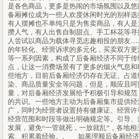
是各色商品，更多是热闹的市场氛围以及悠
备厢摊位成为一些人欢度休闲时光的别样选
有人摆摊也不单纯只是为售卖商品，有人是
攒人气，有人出售自制甜点、手工杯花等寻
人尝试以商品为载体寻觅志趣相投的朋友…
的年轻化、经营诉求的多元化，买卖双方更
等一系列因素，构成了后备厢经济不同于传
点，让这一消费场景有了更多的烟火气息和
些地方，目前后备厢经济仍存在无证、占道
染、商品质量安全等问题，但是，顺应且呵
量，对后备厢经济发展给予积极引导和规范
的共识。一些地方主动为后备厢集市提供经
广，同时为经营者设置持有健康证、经营许
经营范围和时段等做出明确规定等。引导、
发展，避免“一管就死，一放就乱”，各地
索、积累着经验。, 如果理顺后备厢经济