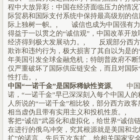
程中大放异彩：中国在经济面临压力的情况
际贸易和国际支付系统中保持最高级别的信
际上独树一帜。, 诚信也成为中国强有力
得益于一以贯之的“诚信观”，中国改革开
经济得到极大发展动力。, 反观部分西方
欺诈和违约行为，极大损害了其自以为是的“诚
年美国引发全球金融危机；特朗普政府不断
仅严重破坏了国际供应链安全，而且对国际
性打击。,
中国“一诺千金”是国际稀缺性资源
, 中国
诺，“一诺千金”早已深深刻入每个中国人
人所说的“一诺千金”相比较，部分西方政客
相当虚伪且带有实用主义和投机性质。, 
客把“诚信”武器化和虚拟化，给世界“诚信
在进行的俄乌冲突，究其根源就是美国和北
扩”的诺言，先后五次东扩，给相关国家安