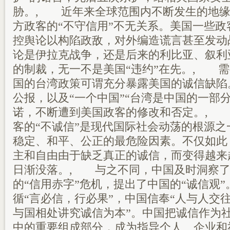
胁。, 近年来全球范围内不断发生的地缘
方政客的“不守信用”不无关系。美国一些
控舆论以构陷政敌，对外编造谎言甚至发动
论是伊拉克战争，还是后来的利比亚、叙利
的制裁，无一不是美国“违约”在先。, 
国的台湾政策可谓充分暴露美国的诚信缺陷
公报，以及“一个中国”“台湾是中国的一部分
诺，不断遭到美国政客的修改和否定。, 
客的“不诚信”是现代国际社会动荡的根源
稳定、和平、公正的最危险因素。不仅如此
主和自由由于缺乏真正的诚信，而变得越来
日渐没落。, 与之不同，中国及时洞察了
的“信用赤字”危机，提出了中国的“诚信观
循“言必信，行必果”，中国信奉“人与人交
与国相处讲究诚信为本”。中国把诚信作为
中的重要组成部分，成为指导个人、企业和