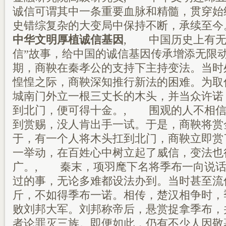
诚信可谓其中一条重要血脉和精髓，贯穿始
史错综复杂的大变局中保持不断，承续至
中华文明厚植诚信基因
, 中国历史上有无
信”故事，给中国的诚信基因传承增添无限
期，商鞅在秦孝公的支持下主持变法。当时
惶惶之际，商鞅深知推行新法的困难。为取
城南门外立一根三丈长的木头，并当众许诺
到北门，便可得十金。, 围观的人不相信
到赏赐，没人肯出手一试。于是，商鞅将赏
于，有一个人将木头扛到北门，商鞅立即赏
一举动，在百姓心中树立起了威信，变法也
广。, 秦末，项羽麾下名将季布一向说话
过的事，无论多难都设法办到。当时甚至流
斤，不如得季布一诺。相传，楚汉相争时，
败刘邦大军。刘邦称帝后，悬赏捉拿季布，
者论罪灭三族。即便如此，仍有不少人因敬