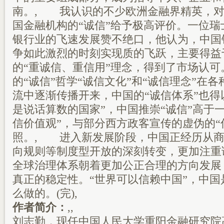
南。, 我认识的不少欧洲金融界精英，对
国金融机构的“诚信”给予极高评价。一位
银行业的飞速发展赞不绝口，他认为，中国
争如此激烈的时刻实现质的飞跃，主要得益
的“重诚信、重信用”理念，得到了市场认
的“诚信”哲学“诚信文化”和“诚信理念”在
流中逐渐传播开来，中国的“诚信体系”也得
是说话算数的国家”，中国推崇“诚信”高于
信价值观”，与部分西方政客宣传的虚伪的“
照。, 进入新发展阶段，中国正经历从商
向规则等制度型开放的深刻转变，更加注重
全球治理体系朝着更加公正合理的方向发展
真正的稳定性。“世界可以信赖中国”，中
么做的。(完),
作者简介：
,,
刘志勤，现任中国人民大学重阳金融研究院