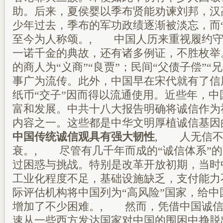
助。后来，夏侯婴以季布贤能劝谏刘邦，汉
少年过去，季布的军功政绩逐渐被淡忘，而
至今为人称颂。, 中国人历来重视履约守
一诺千金的典故，还有诸多例证，不胜枚举
的商人为“义商”“良贾”；民间“父债子偿”“
事广为流传。此外，中国早在宋代就有了信
纸币“交子”因而得以流通使用。近些年，
富和发展。中共十八大报告明确将诚信作为
内容之一。这些都是中华文明厚植诚信基
中国传统诚信观具有强大韧性
, 人无信不
衰。, 尽管有几千年而成的“诚信体系”
过困惑与挑战。特别是改革开放初期，当时
工业化程度不足，基础设施缺乏，支付能力
际评估机构将中国列为“高风险”国家，给
增加了不少困难。, 然而，凭借中国诚信
速从一些西方发达国家对中国的围困中挣脱