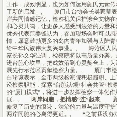
工作，成效明显，也为如何运用颜氏元素传
了新的启发。, 厦门市台协会长吴家莹表
岸共同情感记忆，检察机关保护涉台文物在
和心灵共鸣，让更多人感受到法治的力量和
优秀代表范姜锋认为，参加现场会时可以感
情，愿意鼓励更多的岛内青年加强与大陆青
给中华民族伟大复兴事业。, 海沧区人民
察长孙文华强调，检察院将以高质量办案、
进台胞心坎里，把成效落到心灵契合上，为
展先行示范区贡献检察力量。, 厦门市检
白珍琼表示，全市两级检察院积极履职、上
讼检察职能，探索“台胞认领+社会共管+检
的“厦门模式”，将进一步发挥检察一体化
展。,
两岸同胞，把情感“连”起来
, 
修复了历史的痕迹，法治的力量与温度守护
两岸同胞的心离得更近。, “之前我没办