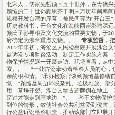
北宋人，儒家先哲颜回五十世孙，在青礁兴
颜慥的二十世孙颜思齐于明末万历年间率闽
规模开发台湾的序幕，被民间尊为“开台王
历史教科书，开台文化在海峡两岸影响深远
颜氏子孙寻根及文化交流的重要文物，于20
府确定为涉台重点文物。,
专项监督，把问
2022年年初，海沧区人民检察院开展涉台
益诉讼专项监督活动，制定工作实施方案，
物保护情况逐一开展走访、现场查看，从中
索。, “一处古迹牵动着检察人员的心，
亲的根和情。”承办检察官谈到颜慥墓修缮
慨，“颜慥墓周边环境杂乱、垃圾堆放、部
用，墓埕开裂、涉台文物古迹牌倒在地上，
穿过才能走到墓地边。”, 鉴于文物保护
到位的情形，致使社会公共利益受到侵害，
行公益诉讼检察职责，推动该部门立即展开