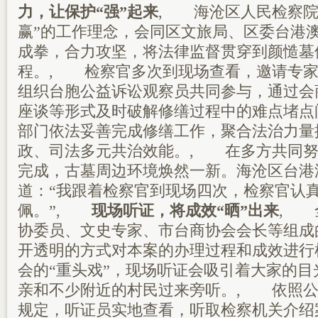
力，让保护“强”起来
, 海沧区人民检察院
赢”的工作理念，会同区文旅局、区委台港
成拳，合力攻坚，将法律监督贯穿到颜慥墓
程。, 检察官多次到现场查看，邀请专家
组织台胞公益诉讼观察员共同参与，通过会
座谈等形式及时破解修缮过程中的难点堵点
部门依法妥善完成修缮工作，聚合法治力量
政、司法多元共治效能。, 在多方共同努
完成，古墓周边环境焕然一新。海沧区台港
道：“我跟着检察官到现场四次，检察官认
佩。”,
现场听证，将成效“晒”出来
, 
协委员、文史专家、市台商协会会长等组成
开透明的方式对本案的办理过程和成效进行
会的“重头戏”，现场听证会吸引着大家的
亲和不少附近的村民过来旁听。, 依照公
规定，听证员实地查看，听取检察机关介绍