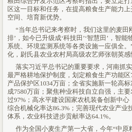
粮田综合开发示范区考察时指出，要立足打
区这一目标和任务，在提高粮食生产能力上
空间、培育新优势。
“当年总书记来考察时，我们这里的麦田
排’，如今已升级成‘科技田’‘智慧田’，智
系统、环境监测系统等各类设施一应俱全。
化，尉氏县农业农村局高级农艺师张朝英感
落实习近平总书记的重要要求，河南抓
最严格耕地保护制度，划定粮食生产功能区78
产品保护区1034万亩；全省实施新一轮高
成7580万亩；聚焦种业科技自立自强，主
过97%；高水平建设国家农机装备创新中心
综合机械化率达86.3%；完善现代农业产
体系，农业科技进步贡献率达64.1%。
作为全国小麦生产第一大省，今年“中原