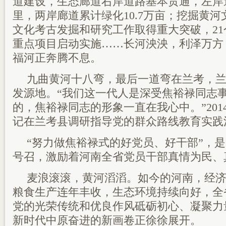
道建设，生态廊道右岸道路基本贯通，左岸道
里，两岸廊道累计绿化10.7万亩；挖掘黄
文化考古发掘和研究工作取得重大突破，2
重点项目启动实施……长河泱泱，利泽万方
福河正奔腾不息。
九曲黄河十八弯，最后一道弯在兰考，
发源地。“我们这一代人是深受焦裕禄同志
的，焦裕禄同志的形象一直在我心中。”201
记在兰考县调研指导党的群众路线教育实践
“努力做焦裕禄式的好党员、好干部”，
号召，激励着河南全省党员干部真情为民、
麦浪滚滚，黄河滔滔。如今的河南，经济
粮食生产连年丰收，生态环境持续向好，全
党的光荣传统和优良作风砥砺初心、凝聚力
新时代中原奋进的新画卷正徐徐展开。