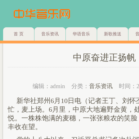
首 页
音乐资讯
华语音乐
新歌推送
中原奋进正扬帆
编辑：admin
分类：
音乐资讯
时间：2
新华社郑州6月10日电（记者王丁、刘怀
忙，麦上场。6月里，中原大地遍野金黄，
悦。一株株饱满的麦穗，一张张粮农的笑脸
丰收在望。