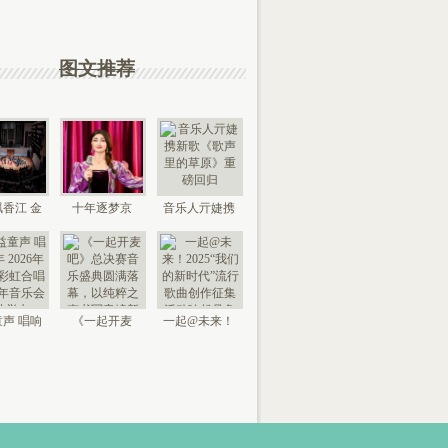
图文推荐
香江 金
十年逐梦京
音乐人亓婕携
来 “时代
城，以艺传情
新歌《歌声里
国
家乡——
的草
声 唱响
《一起开麦
一起@未来！
026年北
吧》总决赛音
2025“我们的新
京“
乐盛典
时代”