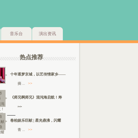
音乐台
演出资讯
热点推荐
十年逐梦京城，以艺传情家乡——
摘 ...
>>
《师兄啊师兄》混沌海启航！寿
>>
卷柏娱乐巨献 | 星光鼎沸，闪耀
青 ...
>>