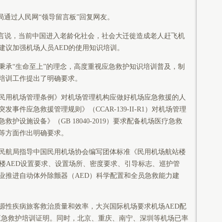
局通过人民网“领导留言板”回复网友。
留言说，当前中国进入老龄化社会，社会大迁徙造成老人赶飞机
建议加强机场人员AED的使用知识培训。
秉承“生命至上”的理念，高度重视应急救护知识培训普及，制
培训工作提出了明确要求。
民用机场管理条例》对机场管理机构应做好机场应急救援的人
事件应急救援管理规则》（CCAR-139-II-R1）对机场管理
护设施设备》（GB 18040-2019）要求配备机场医疗急救
等方面作出明确要求。
民航局指导中国民用机场协会编写团体标准《民用机场航站楼
站楼AED设置要求、设置场所、密度要求、引导标志、巡护管
业推进自动体外除颤器（AED）科学配置和全员急救能力建
源性疾病旅客救治质量和效率，大兴国际机场要求机场AED配
持应急救护培训证明。同时，北京、重庆、南宁、深圳等机场已率