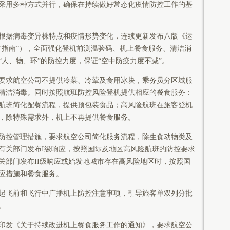
采用多种方式并行，确保在持续做好常态化疫情防控工作的基
根据病毒变异株特点和疫情形势变化，连续更新发布八版《运
“指南”），全面强化登机前测温验码、机上餐食服务、清洁消
人、物、环”的防控力度，保证“空中防疫力度不减”。
要求航空公司不提供冷菜、冷荤及食用冰块，乘务员分区域服
清洁消毒。同时按照航班防控风险登机提供相应的餐食服务：
航班简化配餐流程，提供预包装食品；高风险航班在旅客登机
，除特殊需求外，机上不再提供餐食服务。
防控管理措施，要求航空公司简化服务流程，除生食动物类及
有关部门发布I级响应，按照国际及地区高风险航班的防控要求
关部门发布II级响应或始发地城市存在高风险地区时，按照国
应措施和餐食服务。
起飞前和飞行中广播机上防控注意事项，引导旅客单双列分批
。
印发《关于持续改进机上餐食服务工作的通知》，要求航空公