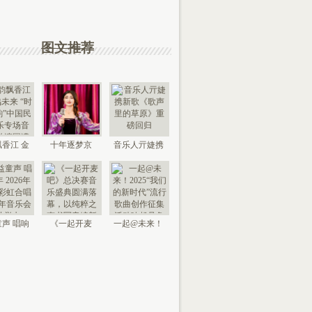
图文推荐
香江 金
十年逐梦京
音乐人亓婕携
来 “时代
城，以艺传情
新歌《歌声里
国
家乡——
的草
声 唱响
《一起开麦
一起@未来！
026年北
吧》总决赛音
2025“我们的新
京“
乐盛典
时代”