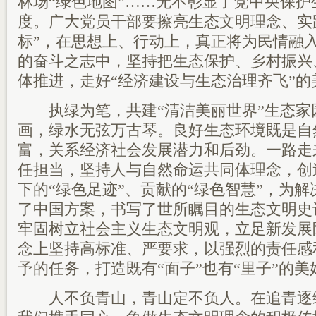
林场“绿色地图”……无不彰显了党中央保
度。广大党员干部要擦亮生态文明理念、实
标”，在思想上、行动上，真正将为民情融
的奋斗之志中，坚持把生态保护、乡村振兴
体推进，走好“经济建设与生态治理齐飞”的
执绿为笔，共建“清洁美丽世界”生态家
画，绿水无弦万古琴。良好生态环境既是自
富，关系经济社会发展潜力和后劲。一路走
任担当，坚持人与自然命运共同体理念，创
下的“绿色足迹”、贡献的“绿色智慧”，为
了中国方案，书写了世所瞩目的生态文明史
牢固树立社会主义生态文明观，立足新发展
念上坚持高标准、严要求，以强烈的责任感
予的任务，打造既有“面子”也有“里子”的美
人不负青山，青山定不负人。在追青逐