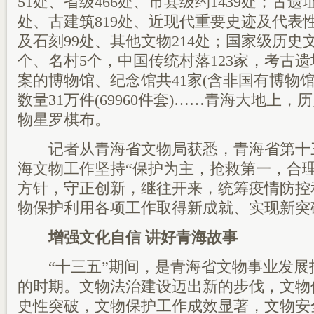
51处、省级466处、市县级约1439处；古遗址
处、古建筑819处、近现代重要史迹及代表性
及石刻99处、其他文物214处；国家级历史
个、名村5个，中国传统村落123家，考古
案的博物馆、纪念馆共41家(含非国有博物馆
数量31万件(69960件套)……青海大地上
物星罗棋布。
记者从青海省文物局获悉，青海省第十
海文物工作坚持“保护为主，抢救第一，合
方针，守正创新，继往开来，统筹疫情防控
物保护利用各项工作取得新成就、实现新突
增强文化自信 讲好青海故事
“十三五”期间，是青海省文物事业发展
的时期。文物法治建设迈出新的步伐，文物
史性突破，文物保护工作成效显著，文物安