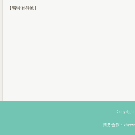
【编辑:孙静波】
Copyri
商务合作：zhyyw@z