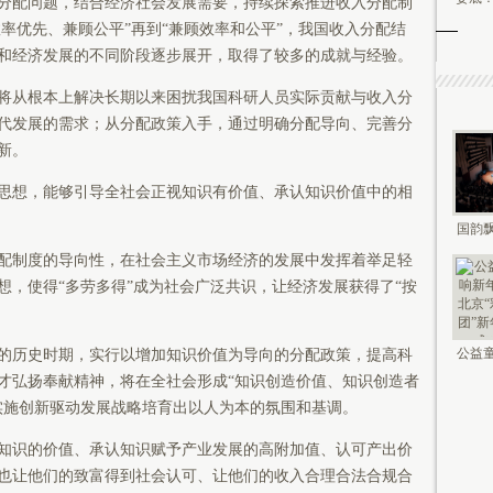
分配问题，结合经济社会发展需要，持续探索推进收入分配制
效率优先、兼顾公平”再到“兼顾效率和公平”，我国收入分配结
和经济发展的不同阶段逐步展开，取得了较多的成就与经验。
将从根本上解决长期以来困扰我国科研人员实际贡献与收入分
代发展的需求；从分配政策入手，通过明确分配导向、完善分
新。
思想，能够引导全社会正视知识有价值、承认知识价值中的相
国韵飘
钟鸣未
配制度的导向性，在社会主义市场经济的发展中发挥着举足轻
想，使得“多劳多得”成为社会广泛共识，让经济发展获得了“按
公益童
的历史时期，实行以增加知识价值为导向的分配政策，提高科
新年 2
才弘扬奉献精神，将在全社会形成“知识创造价值、知识创造者
实施创新驱动发展战略培育出以人为本的氛围和基调。
知识的价值、承认知识赋予产业发展的高附加值、认可产出价
也让他们的致富得到社会认可、让他们的收入合理合法合规合