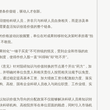
”整条价值链，驱动人才创新。
回馈给科研人员，并非只与科研人员自身相关，而是涉及单
需要盘活知识创造价值的整个链条。
果的价格波动比较频繁，单位在对成果转移转化决策时承担着“拍
、不敢批。
果转化“一锤子买卖”不可持续的情况，受到企业和市场的欢
度，使得作价入股一直“叫得响”却“吃不开”。
《意见》针对阻碍知识与价值转换的节点逐个开出“药方”，加
，并明确对单位负责人和相关责任人按照相关法规予以免责。
，通过稳定提高基本工资、加大绩效工资分配激励力度、落实
构、高校、国有企业科研人员收入与岗位职责、工作业绩、实
以知识价值为导向的分配政策不仅能够解决科研人员将知识转
决科研机构、高校院所等在单位层面的顾虑，同时引入市场机