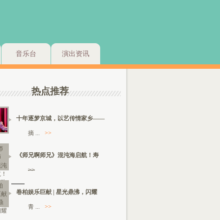
音乐台
演出资讯
热点推荐
十年逐梦京城，以艺传情家乡——
摘 ...
>>
《师兄啊师兄》混沌海启航！寿
>>
卷柏娱乐巨献 | 星光鼎沸，闪耀
青 ...
>>