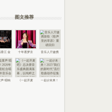
图文推荐
香江 金
十年逐梦京
音乐人亓婕携
来 “时代
城，以艺传情
新歌《歌声里
国
家乡——
的草
声 唱响
《一起开麦
一起@未来！
026年北
吧》总决赛音
2025“我们的新
京“
乐盛典
时代”