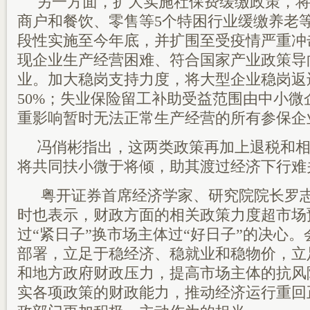
另一方面，扩大实施社保费缓缴政策，
商户和餐饮、零售等5个特困行业缓缴养老
段性实施至今年底，并扩围至受疫情严重冲
现企业生产经营困难、符合国家产业政策导
业。加大稳岗支持力度，将大型企业稳岗返还
50%；失业保险留工补助受益范围由中小微
重影响暂时无法正常生产经营的所有参保企
冯俏彬指出，这两类政策再加上退税和
将共同扶小微于将倾，助其渡过经济下行难
粤开证券首席经济学家、研究院院长罗
时也表示，财政方面的相关政策力度超市场
过“紧日子”换市场主体过“好日子”的决心
部署，立足于稳经济、稳就业和稳物价，立
和地方政府财政压力，提高市场主体的抗风
实各项政策的财政能力，推动经济运行重回