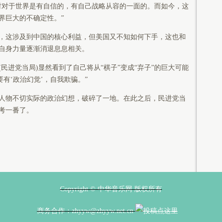
对于世界是有自信的，有自己战略从容的一面的。而如今，这
界巨大的不确定性。”
这涉及到中国的核心利益，但美国又不知如何下手，这也和
自身力量逐渐消退息息相关。
进党当局)显然看到了自己将从“棋子”变成“弃子”的巨大可能
有‘政治幻觉’，自我欺骗。”
物不切实际的政治幻想，破碎了一地。在此之后，民进党当
考一番了。
Copyright © 中华音乐网 版权所有
商务合作：zhyyw@zhyyw.net.cn