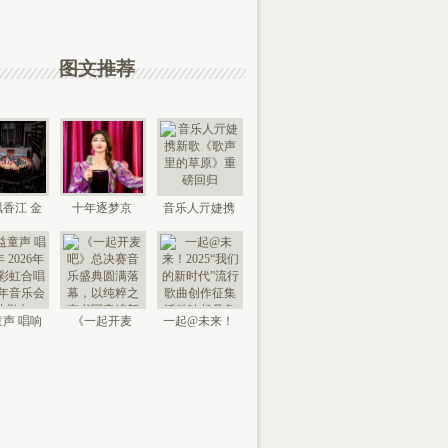
图文推荐
香江 金
十年逐梦京
音乐人亓婕携
来 “时代
城，以艺传情
新歌《歌声里
国
家乡——
的草
声 唱响
《一起开麦
一起@未来！
026年北
吧》总决赛音
2025“我们的新
京“
乐盛典
时代”