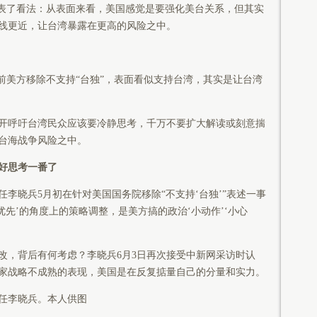
表了看法：从表面来看，美国感觉是要强化美台关系，但其实
线更近，让台湾暴露在更高的风险之中。
美方移除不支持“台独”，表面看似支持台湾，其实是让台湾
呼吁台湾民众应该要冷静思考，千万不要扩大解读或刻意揣
台海战争风险之中。
好思考一番了
晓兵5月初在针对美国国务院移除“不支持‘台独’”表述一事
优先’的角度上的策略调整，是美方搞的政治‘小动作’‘小心
，背后有何考虑？李晓兵6月3日再次接受中新网采访时认
家战略不成熟的表现，美国是在反复掂量自己的分量和实力。
任李晓兵。本人供图