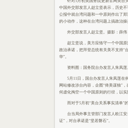
针对5月初美国务院更新官网美台关系
中国外交部发言人赵立坚表示，历史不
公报中就台湾问题和一中原则作出了郑
的小动作，这种在台湾问题上搞政治操
外交部发言人赵立坚。摄影：薛伟
赵立坚说，美方应恪守一个中国原则
政治承诺，把拜登总统有关美不支持“
华”。
资料图：国务院台办发言人朱凤莲。
5月11日，国台办发言人朱凤莲在例
网站修改涉台内容，企图“倚美谋独”
何虚化掏空一个中国原则的行径，以实
而对于5月初“美台关系事实清单”的
台当局外事主管部门发言人欧江安当时
证”，对台承诺是“坚若磐石”。