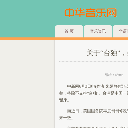
首 页
音乐资讯
华语
关于“台独”
编辑：admin
中新网6月3日电(作者 朱延静)据台
整，移除不支持“台独”、台湾是中国
驳斥。
而近日，美国国务院再度悄悄修改论
来一致。