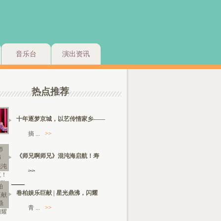
音乐台
演出资讯
热点推荐
十年逐梦京城，以艺传情家乡——
摘 ...
>>
《师兄啊师兄》混沌海启航！寿
>>
卷柏娱乐巨献 | 星光鼎沸，闪耀
青 ...
>>