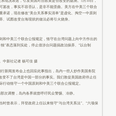
现况表述，引发美国对台政策是否改变的臆测。5月10日，
可篡改，事实不容否认，是非不能歪曲。美方在中美三个联合
重承诺，现在修改“美台关系事实清单”是虚化、掏空一中原则
弄、试图改变台海现状的做法必将引火烧身。
和中美三个联合公报规定，恪守在台湾问题上向中方作出的
台独”表态落到实处，停止借涉台问题搞政治操弄、“以台制
中新社记者 杨可佳 摄
行新闻发布会上也回应此事指出，岛内一些人炒作美国务院
，改变不了台湾是中国一部分的事实。我们敦促美国政府停止任
际行动恪守一个中国原则和中美三个联合公报规定。
那次调整，岛内各界就曾呼吁民众警惕、冷静。
曾表示，拜登政府上任以来恪守“与台湾关系法”、“六项保