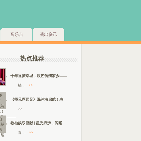
音乐台
演出资讯
热点推荐
十年逐梦京城，以艺传情家乡——
摘 ...
>>
《师兄啊师兄》混沌海启航！寿
>>
卷柏娱乐巨献 | 星光鼎沸，闪耀
青 ...
>>