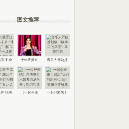
图文推荐
香江 金
十年逐梦京
音乐人亓婕携
来 “时代
城，以艺传情
新歌《歌声里
国
家乡——
的草
声 唱响
《一起开麦
一起@未来！
026年北
吧》总决赛音
2025“我们的新
京“
乐盛典
时代”