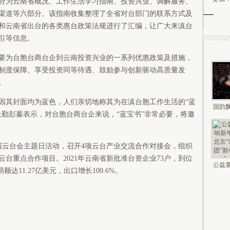
为云南省概况、工作生活学习指南、投资兴业、调解服务、
渠道等六部分。该指南收集整理了全省对台部门的联系方式及
和云南省出台的各类惠台政策法规进行了汇编，让广大来滇台
引等信息。
为台胞台商台企到云南投资兴业的一系列优惠政策及措施，
制度保障、享受投资同等待遇、鼓励参与创新驱动高质量发
。
其封面均为蓝色，人们亲切地称其为在滇台胞工作生活的“蓝
国韵飘
长勤彭蓁表示，对台胞台商台企来说，“蓝宝书”非常必要，将邀
钟鸣未
届云台会主题日活动，召开4项云台产业交流合作对接会，组织
云台重点合作项目。2021年云南省新批准台资企业73户，到位
公益童
达11.27亿美元，出口增长100.6%。
新年 2