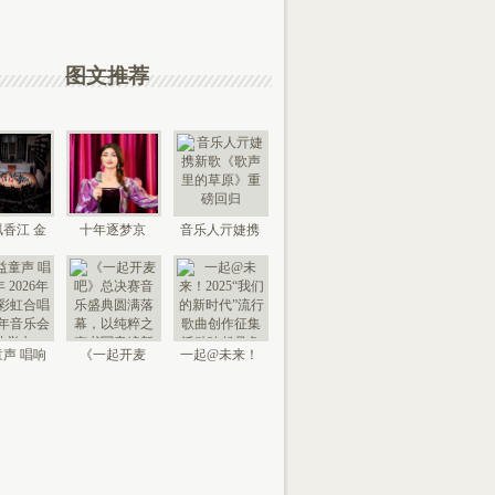
图文推荐
香江 金
十年逐梦京
音乐人亓婕携
来 “时代
城，以艺传情
新歌《歌声里
国
家乡——
的草
声 唱响
《一起开麦
一起@未来！
026年北
吧》总决赛音
2025“我们的新
京“
乐盛典
时代”