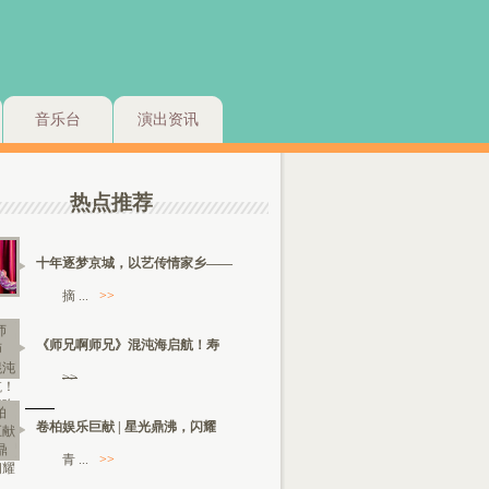
音乐台
演出资讯
热点推荐
十年逐梦京城，以艺传情家乡——
摘 ...
>>
《师兄啊师兄》混沌海启航！寿
>>
卷柏娱乐巨献 | 星光鼎沸，闪耀
青 ...
>>