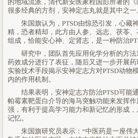
的地域流派，清代新安医家程国彭所著的《
很多经典的方剂，安神定志丸就是其中之一
朱国旗认为，PTSD由惊恐引发，心藏
精，恐者精却，此方由人参、远志、茯苓、
组成，恰能安心神、定肾志，是一种防治PT
研究中，团队首先应用化学分析的方法
药效成分进行了表征，随后又进一步开展药
实验技术手段揭示安神定志方对PTSD动物
内的作用机制。
结果表明，安神定志方防治PTSD可能
帕霉素靶蛋白介导的海马突触功能来发挥作
强，有利于提高学习能力和新记忆的形成，
记忆。
朱国旗研究员表示：“中医药是一座伟大