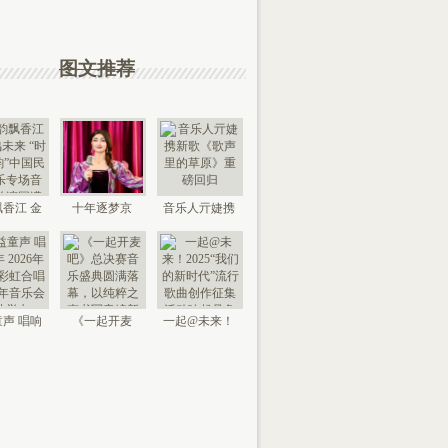
图文推荐
香江 金
十年逐梦京
音乐人亓婕携
来 “时代
城，以艺传情
新歌《歌声里
国
家乡——
的草
声 唱响
《一起开麦
一起@未来！
026年北
吧》总决赛音
2025“我们的新
京“
乐盛典
时代”