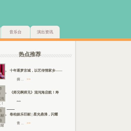
音乐台
演出资讯
热点推荐
十年逐梦京城，以艺传情家乡——
摘 ...
>>
《师兄啊师兄》混沌海启航！寿
>>
卷柏娱乐巨献 | 星光鼎沸，闪耀
青 ...
>>