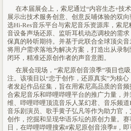
在本届展会上，索尼通过“内容生态+技术
展示出技术服务创意、创意反哺体验的双向
选Hi-Res音乐平台与索尼音乐资源库，索
音设备声场还原、监听耳机动态调校的需求
保真的聆听期待。并基于此联合全球顶尖音
将用户需求落地为解决方案，打造出从录制
闭环，精准还原创作者的声音意图。
在展会现场，“索尼原创音浪季”项目也
注。该项目以“忠于创作，还原真实”为核
者发起作品征集，旨在用索尼高品质的音频
合索尼音乐和哔哩哔哩平台的推广力量，并
维、哔哩哔哩顶流音乐人某幻君、音乐频道H
音乐剧演员、歌手黄子弘凡等作为助力官，
创作，挖掘和呈现华语乐坛的原创力量。赛事
日，在哔哩哔哩搜索#索尼原创音浪季#，