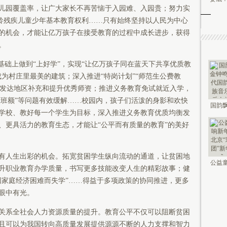
儿园覆盖率，让广大家长不再苦恼于入园难、入园贵；努力实
适龄残疾儿童少年基本教育权利……只有始终坚持以人民为中心
的机会，才能让亿万孩子在接受教育的过程中成长进步，获得
。
础上做到“上好学”，实现“让亿万孩子同在蓝天下共享优质教
为村庄里最美的建筑；深入推进“特岗计划”“师范生公费教
部欠发达地区补充和提升优秀师资；推进义务教育免试就近入学，
大班额”等问题有效缓解……校园内，孩子们活泼的身影和欢快
国韵飘
学校、教好每一个学生为目标，深入推进义务教育优质均衡发
钟鸣未
、更具活力的教育生态，才能让“公平而有质量的教育”的美好
人生出彩的机会。拓宽贫困学生纵向流动的通道，让贫困地
公益童
升职业教育办学质量，书写更多技能改变人生的精彩故事；健
新年 2
因家庭经济困难而失学”……得益于多项政策的协同推进，更多
眼中有光。
系全社会人力资源质量的提升。教育公平不仅可以阻断贫困
且可以为我国转向高质量发展提供源源不断的人力支撑和智力