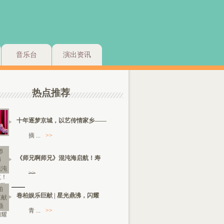
音乐台
演出资讯
热点推荐
十年逐梦京城，以艺传情家乡——
摘 ...
>>
《师兄啊师兄》混沌海启航！寿
>>
卷柏娱乐巨献 | 星光鼎沸，闪耀
青 ...
>>