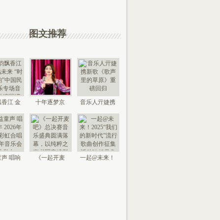
图文推荐
香江 金
十年逐梦京
音乐人亓婕携
来 “时代
城，以艺传情
新歌《歌声里
国
家乡——
的草
声 唱响
《一起开麦
一起@未来！
026年北
吧》总决赛音
2025“我们的新
京“
乐盛典
时代”