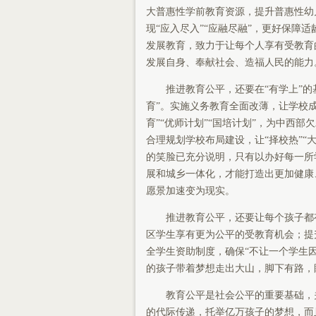
大普惠性学前教育资源，提升普惠性幼
现“应入尽入”“应融尽融”，更好保障
发展教育，致力于让每个人享有受教育
发展自身、奉献社会、造福人民的能力
推进教育公平，还要在“有学上”的基
育”。实施义务教育全面改薄，让学校成
育”“优师计划”“国培计划”，为中西
合理规划学校布局建设，让“择校热”“
的笑脸已充分说明，只有以办好每一所
展和城乡一体化，才能打造出更加健康
愿景加速变为现实。
推进教育公平，还要让每个孩子都有
区学生享有更为公平的受教育机会；提
全学生资助制度，确保“不让一个学生
的孩子带着梦想走出大山，脚下有路，
教育公平是社会公平的重要基础，关
的代际传递，托举亿万孩子的梦想，而