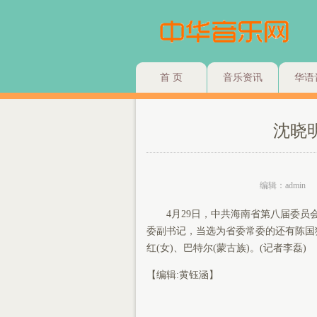
首 页
音乐资讯
华语
沈晓
编辑：admin
4月29日，中共海南省第八届委员会
委副书记，当选为省委常委的还有陈国
红(女)、巴特尔(蒙古族)。(记者李磊) ​​​​
【编辑:黄钰涵】