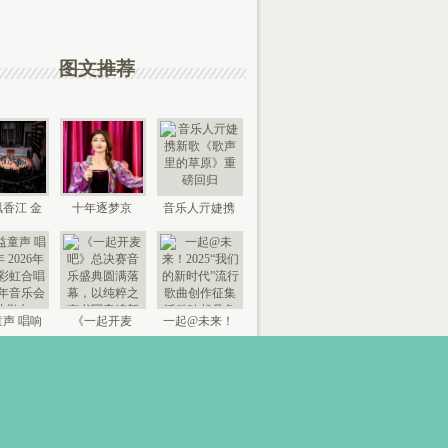
图文推荐
香江 金
十年逐梦京
音乐人亓婕携
来 “时代
城，以艺传情
新歌《歌声里
国
家乡——
的草
声 唱响
《一起开麦
一起@未来！
026年北
吧》总决赛音
2025“我们的新
京“
乐盛典
时代”