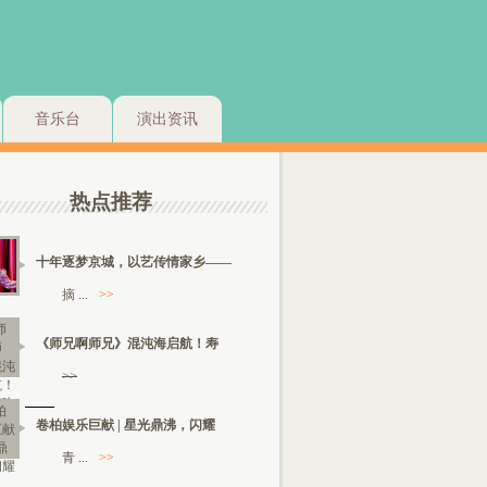
音乐台
演出资讯
热点推荐
十年逐梦京城，以艺传情家乡——
摘 ...
>>
《师兄啊师兄》混沌海启航！寿
>>
卷柏娱乐巨献 | 星光鼎沸，闪耀
青 ...
>>