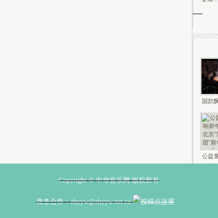
国韵飘
钟鸣未
公益童
新年 2
Copyright © 中华音乐网 版权所有
商务合作：zhyyw@zhyyw.net.cn