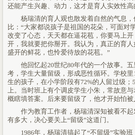
还能产生兴趣、动力，这才是育人实效性高
杨瑞清的育人观也散发着自然的气息，
比：“大家都说孩子是祖国的花朵，可面对
改变了心态，天天都在逼花苞，你要马上开
开，我就要把你掰开。我认为，真正的育人
盛开的鲜花，也怜爱待放的花苞。”
他回忆起20世纪80年代的一个故事。五
考，学生大量留级，形成恶性循环。学校里19
生的孩子，在小学阶段有72%的人留过级；
上。当时班上有个调皮学生小朱，常故意与
概瞎填答案。后来要留级了，他才开始怕被
作为教育工作者，杨瑞清深知被看不起
有多大，决心要关上“留级”这道门。
1986年，杨瑞清搞起了“不留级”实验班