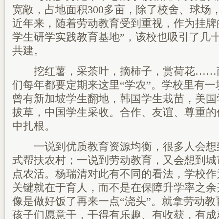
宽敞，占地面积300多亩，除了校舍、球场
近年来，随着劳动教育受到重视，作为挂牌
学生研学实践教育基地”，该校也吸引了几
共建。
挖红薯，采茶叶，摘柿子，赏荷花……
们每年都要定期来这里“学农”。学校里有
曾有新加坡学生翻地，韩国学生栽苗，美国
拔草，中国学生采收。合作、友谊、尊重的
中扎根。
一说到优质教育资源均衡，很多人会想
式帮扶农村；一说到劳动教育，又会想到城
点农活。杨瑞清对此有不同的看法，学校作
关键就在于育人，而不是在保障升学率之余
像是做好饭了再来一点“浇头”。就拿劳动
孩子们愿意干，干得有乐趣、有收获，有成