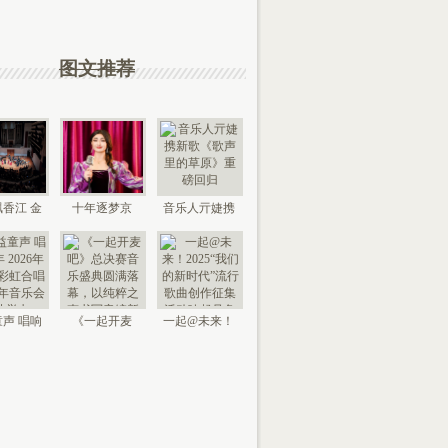
图文推荐
香江 金
十年逐梦京
音乐人亓婕携
来 “时代
城，以艺传情
新歌《歌声里
国
家乡——
的草
声 唱响
《一起开麦
一起@未来！
026年北
吧》总决赛音
2025“我们的新
京“
乐盛典
时代”