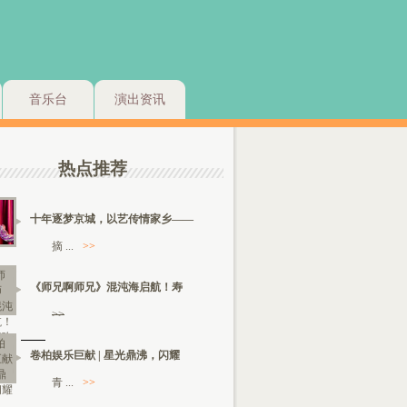
音乐台
演出资讯
热点推荐
十年逐梦京城，以艺传情家乡——
摘 ...
>>
《师兄啊师兄》混沌海启航！寿
>>
卷柏娱乐巨献 | 星光鼎沸，闪耀
青 ...
>>