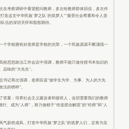
在考察调研中看望慰问教师，多次给教师群体回信，多次作
“打造这支中华民族‘梦之队’的筑梦人”“最受社会尊重和令人羡
师队伍的深切关怀和殷殷期待。
个学校拥有好老师是学校的光荣，一个民族源源不断涌现一
国高校思想政治工作会议中强调，教师不能只做传授书本知识的
、品味的“大先生”。
书记再次强调，老师应该“做学生为学、为事、为人的大先
效法的榜样”。
答案：培养社会主义建设者和接班人，迫切需要我们的教师
行、成为“人师”，努力做精于“传道授业解惑”的“经师”和“人
气蔚然成风，打造中华民族“梦之队”的筑梦人们，定将为实