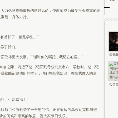
大力弘扬尊师重教的良好风尚，使教师成为最受社会尊重的职
先垂范、身体力行。
有首长了，都是学生。”
养了我们。”
国韵飘
取得更大发展。”“谢谢你的嘱托，我记在心里。”
钟鸣未
来临之际，习近平总书记回到母校北京市八一学校时。总书记
今我都能记得他们的样子，他们教给我知识、教给我做人的道
公益童
新年 2
利、生活幸福！”
在头版醒目位置刊登了一封慰问信。正在遥远的乌兹别克斯坦进
挚的问候和崇高的敬意，祝大家节日快乐。