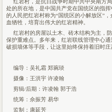
红岩村，是抗日战争时期中共中央南方
处的所在地，是中国共产党在国统区的指挥
的人民把红岩村称为“国统区的小解放区”
血牺牲，培育出伟大的红岩精神。
红岩村的房屋以土木、砖木结构为主，
保护重难点。多年来，红岩联线管理中心通
破损墙体等手段，让这里始终保持着旧时庄
编导：吴礼霜 郑琬琰
摄像：王洪宇 许凌翰
剪辑/后期：许凌翰 郭于浩
统筹：佘振芳 易华
监制：康延芳