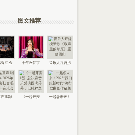
图文推荐
香江 金
十年逐梦京
音乐人亓婕携
来 “时代
城，以艺传情
新歌《歌声里
国
家乡——
的草
声 唱响
《一起开麦
一起@未来！
026年北
吧》总决赛音
2025“我们的新
京“
乐盛典
时代”