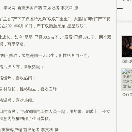
华龙网-新重庆客户端 首席记者 李文科 摄
猫“兰香”产下了双胞胎兄弟“双双”“重重”，大熊猫“莽仔”产下双
又在2021年6月10日，产下双胞胎兄弟“星星辰辰”。
成长。如今“星星”已经38.5㎏了，“辰辰”已经39㎏了。两个双
强，可爱至极。
庆庆”四只熊猫，虽然是同一天出生，但性格各自不同。
国韵飘
格活泼大方，喜欢热闹；
钟鸣未
格慢热，喜欢热闹；
身材修长，性格独立，喜欢安静；
公益童
格温顺，喜欢热闹。
新年 2
日的市民，与动物园的工作人员一起，用苹果、胡萝卜、圣女
特意为熊猫制作了生日蛋糕。
新重庆客户端 首席记者 李文科 摄