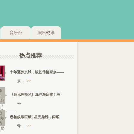
音乐台
演出资讯
热点推荐
十年逐梦京城，以艺传情家乡——
摘 ...
>>
《师兄啊师兄》混沌海启航！寿
>>
卷柏娱乐巨献 | 星光鼎沸，闪耀
青 ...
>>