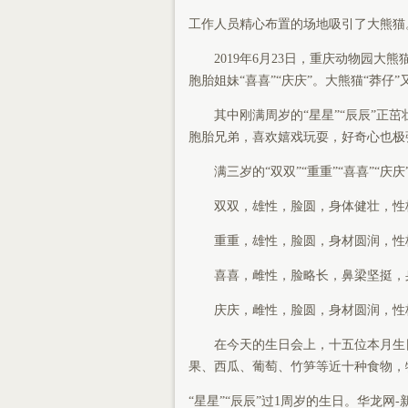
工作人员精心布置的场地吸引了大熊猫。
2019年6月23日，重庆动物园大熊
胞胎姐妹“喜喜”“庆庆”。大熊猫“莽仔”
其中刚满周岁的“星星”“辰辰”正茁壮
胞胎兄弟，喜欢嬉戏玩耍，好奇心也极
满三岁的“双双”“重重”“喜喜”“
双双，雄性，脸圆，身体健壮，性
重重，雄性，脸圆，身材圆润，性
喜喜，雌性，脸略长，鼻梁坚挺，
庆庆，雌性，脸圆，身材圆润，性
在今天的生日会上，十五位本月生
果、西瓜、葡萄、竹笋等近十种食物，
“星星”“辰辰”过1周岁的生日。华龙网-