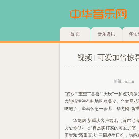
首 页
音乐资讯
华语
视频 | 可爱加倍
编辑：admin
“双双”“重重”“喜喜”“庆庆”一起过3
大熊猫津津有味地吃着美食。华龙网-新
吃饱了，坐着休息一会儿。华龙网-新重
华龙网-新重庆客户端讯（首席记者
次给你6只，那真是实打实的可爱加倍、
周岁和“双重喜庆”三周岁生日会，为