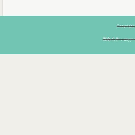
Copyri
商务合作：zhyyw@z