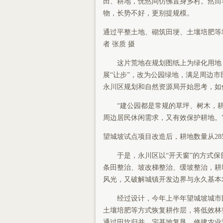
田、耕地，恍然间仿佛置身乡村。然而
物，长势不好，更别提规模。
通过平整土地、砌筑田埂、土壤培肥等
者 张质 摄
这片荒地在规划图纸上为绿化用地
展“让步”，改为公园绿地，满足周边市
永川区规划和自然资源局开始思考，如
“建公园都是常规的草坪、树木，
周边居民休闲需求，又有效保护耕地。
望城坡试点项目改造后，耕地数量从285
于是，永川区以“开天窗”的方式
条田整治、坡改梯整治、缓坡整治，耕地
风光，又破解城镇开发边界与永久基本
经过设计，今年上半年望城坡城市
土壤培肥等方式恢复耕作层，将低效林
通过田坎归并、宅基地复垦、修建农业