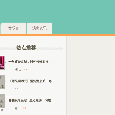
音乐台
演出资讯
热点推荐
十年逐梦京城，以艺传情家乡——
摘 ...
>>
《师兄啊师兄》混沌海启航！寿
>>
卷柏娱乐巨献 | 星光鼎沸，闪耀
青 ...
>>