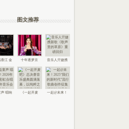
图文推荐
香江 金
十年逐梦京
音乐人亓婕携
来 “时代
城，以艺传情
新歌《歌声里
国
家乡——
的草
声 唱响
《一起开麦
一起@未来！
026年北
吧》总决赛音
2025“我们的新
京“
乐盛典
时代”