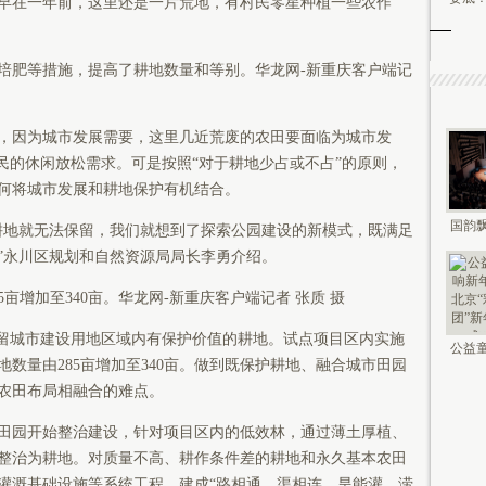
早在一年前，这里还是一片荒地，有村民零星种植一些农作
培肥等措施，提高了耕地数量和等别。华龙网-新重庆客户端记
，因为城市发展需要，这里几近荒废的农田要面临为城市发
民的休闲放松需求。可是按照“对于耕地少占或不占”的原则，
何将城市发展和耕地保护有机结合。
国韵飘
耕地就无法保留，我们就想到了探索公园建设的新模式，既满足
钟鸣未
”永川区规划和自然资源局局长李勇介绍。
亩增加至340亩。华龙网-新重庆客户端记者 张质 摄
保留城市建设用地区域内有保护价值的耕地。试点项目区内实施
公益童
数量由285亩增加至340亩。做到既保护耕地、融合城市田园
新年 2
农田布局相融合的难点。
田园开始整治建设，针对项目区内的低效林，通过薄土厚植、
整治为耕地。对质量不高、耕作条件差的耕地和永久基本农田
灌溉基础设施等系统工程，建成“路相通、渠相连、旱能灌、涝