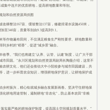
形成集中连片的优质耕地，提高耕地数量和等别。
规划和自然资源局供图
改梯整治167亩、缓坡整治137亩，修建排灌水设施450米，
加至340亩，质量等别由9.3提高到9.1。
米等作物遍布田间，不仅满足粮食生产刚性要求、耕地数量和
到乡村的“稻香”，促进“城乡景”融合。
丰收季。“我们也将建立‘认养、认管、认建’制度，让广大干部
城市田园。”永川区规划和自然资源局副局长陶薇介绍，这里不
验农耕文化，他们还会推动大中小院校参与城市田园建设，共
等，进一步科普农业知识，增强耕地保护意识，让耕地保护成
动乡村振兴，精心绘就城乡融合发展新画卷。坚决守住耕地保
强化耕地用途管制，遏制耕地“非农化”，防止基本农田“非粮
，落实最严格的耕地保护制度，提高国土空间规划质量水平。”