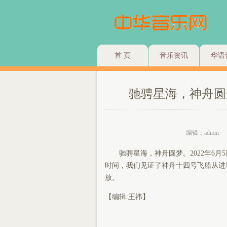
首 页
音乐资讯
华语
驰骋星海，神舟圆
编辑：admin
驰骋星海，神舟圆梦。2022年6月5
时间，我们见证了神舟十四号飞船从进
放。
【编辑:王祎】