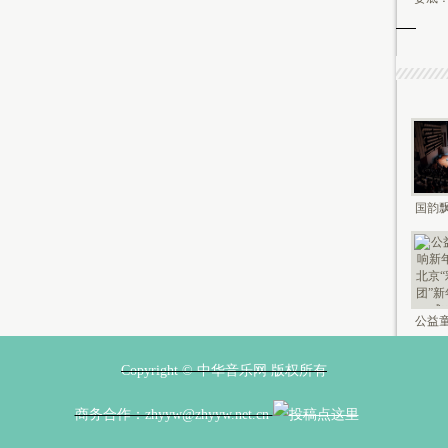
国韵飘
钟鸣未
公益童
新年 2
Copyright © 中华音乐网 版权所有
商务合作：zhyyw@zhyyw.net.cn