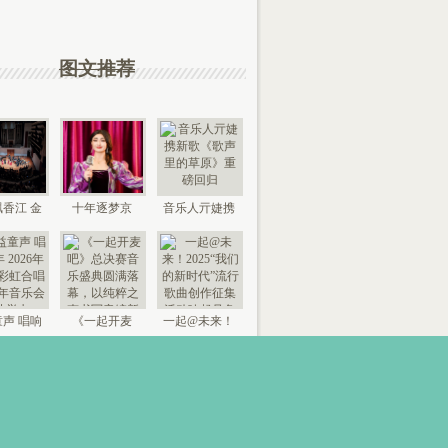
图文推荐
香江 金
十年逐梦京
音乐人亓婕携
来 “时代
城，以艺传情
新歌《歌声里
国
家乡——
的草
声 唱响
《一起开麦
一起@未来！
026年北
吧》总决赛音
2025“我们的新
京“
乐盛典
时代”