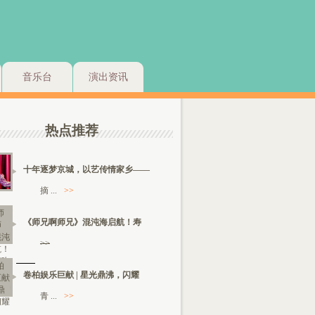
音乐台
演出资讯
热点推荐
十年逐梦京城，以艺传情家乡——
摘 ...
>>
《师兄啊师兄》混沌海启航！寿
>>
卷柏娱乐巨献 | 星光鼎沸，闪耀
青 ...
>>