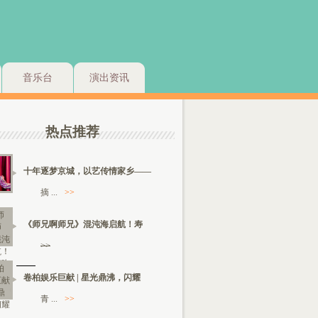
音乐台
演出资讯
热点推荐
十年逐梦京城，以艺传情家乡——
摘 ...
>>
《师兄啊师兄》混沌海启航！寿
>>
卷柏娱乐巨献 | 星光鼎沸，闪耀
青 ...
>>