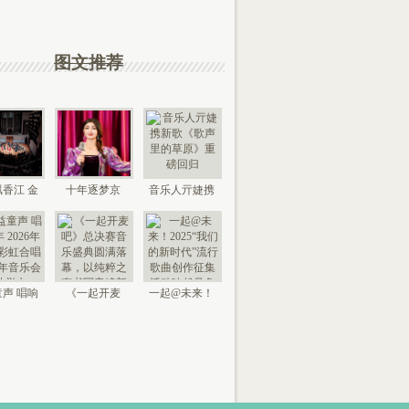
图文推荐
香江 金
十年逐梦京
音乐人亓婕携
来 “时代
城，以艺传情
新歌《歌声里
国
家乡——
的草
声 唱响
《一起开麦
一起@未来！
026年北
吧》总决赛音
2025“我们的新
京“
乐盛典
时代”