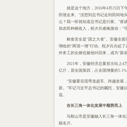
就是这个地方，2016年4月25日
田埂走来。“没想到总书记走到田间地
么？我一听就知道总书记是行家。”座
加农民种粮收入，程夕兵难掩激动：“
粮食安全是“国之大者”。安徽全面
增收的“两强一增”行动。程夕兵办起
外务工的女婿也被他叫回来，成为“新农
2021年，安徽经济总量首次站上4万亿
亿斤，居全国第四，占全国增量的5.1
“安徽要实现弯道超车、跨越发展，在
新。”牢记习近平总书记的嘱托，安徽
追。
在长三角一体化发展中顺势而上
马鞍山市是安徽融入长三角一体化发
丽名片。