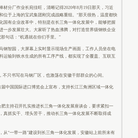
分厂作业长宛佳旺，清晰记得2020年8月19日那天，习近
和位于上海的宝武集团刚完成战略重组。“那天很热，温度都快
深化国有企业改革中，特别是在长三角一体化发展中，能够把握
进一步发展壮大。大家听了热血沸腾，对打造世界级钢铁企业
那句话：“机遇就在你们手里。”
钢智园，大屏幕上实时显示现场生产画面，工作人员坐在电
料运输到铁水生成的所有工序产线，都实现了全覆盖、互联互
，不只书写在马钢厂区，也激荡在安徽干部群众的心间。
在首届中国国际进口博览会上宣布，支持长江三角洲区域一体化
在合肥主持召开扎实推进长三角一体化发展座谈会，要求紧扣一
，真抓实干、埋头苦干，推动长三角一体化发展不断取得成
从“一带一路”建设到长三角一体化发展，安徽站上前所未有