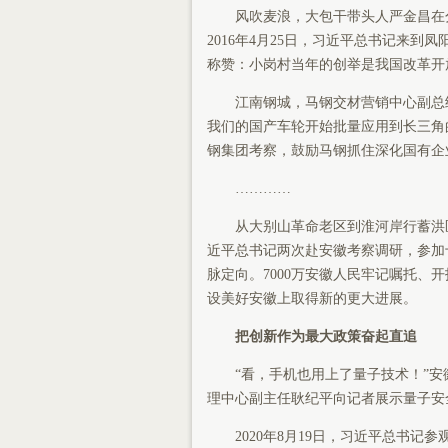
风吹麦浪，大包干带头人严金昌在分
2016年4月25日，习近平总书记来到
称赞：小岗村当年的创举是我国改革开
江南钢城，马钢交材营销中心副总经
我们的国产车轮开始批量应用到长三角的
钢集团考察，鼓励马钢抓住深化国有企
…………
从大别山革命老区到淮河岸行蓄洪区
近平总书记两次赴安徽考察调研，参加
脉定向。7000万安徽人民牢记嘱托
设美好安徽上取得新的更大进展。
把创新作为最大政策奋起直追
“看，手机也用上了量子技术！”安徽
理中心副主任耿纪平向记者展示量子安
2020年8月19日，习近平总书记