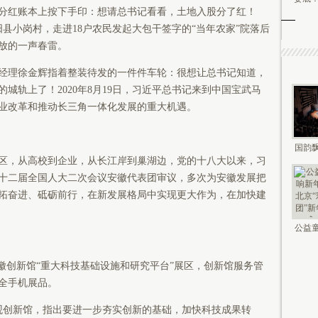
红账本上按下手印：想请总书记看看，土地入股分了红！
凤阳县小岗村，走进18户农民发起大包干签字的“当年农家”院落后
放的一声春雷。
理徐金辉指着整装待发的一件件车轮：很想让总书记知道，
城轨上了！2020年8月19日，习近平总书记来到中国宝武马
业改革和推动长三角一体化发展的重大机遇。
国韵飘
，从高校到企业，从长江岸到巢湖边，党的十八大以来，习
钟鸣未
十二届全国人大二次会议安徽代表团审议，多次为安徽发展把
、开拓奋进、砥砺前行，在新发展格局中实现更大作为，在加快建
公益童
新年 2
创新馆“重大科技基础设施和研究平台”展区，创新馆服务管
全手机展品。
参观创新馆，指出要进一步夯实创新的基础，加快科技成果转