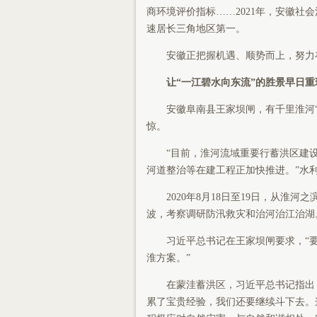
商环境评价指标……2021年，安徽社
速居长三角地区第一。
安徽正把握机遇、顺势而上，努力在
让“一江碧水向东流”的胜景早日重
安徽阜南县王家坝闸，有千里淮河“第
惊。
“目前，淮河流域重要行蓄洪区建设
河道整治等在建工程正加快推进。”水
2020年8月18日至19日，从淮河
波，考察调研防汛救灾和治河治江治湖
习近平总书记在王家坝闸要求，“要把
淮方案。”
在蒙洼蓄洪区，习近平总书记指出，
累了宝贵经验，我们还要继续斗下去。