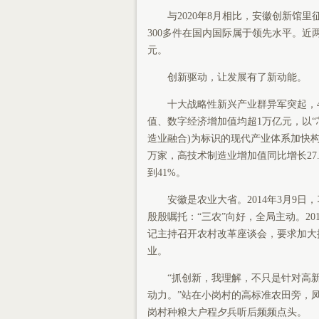
与2020年8月相比，安徽创新馆里征
300多件在国内国际属于领先水平。近
元。
创新驱动，让发展有了新动能。
十大战略性新兴产业群异军突起，4
值、数字经济增加值均超1万亿元，以“
造业融合)为标识的现代产业体系加快构建
万家，高技术制造业增加值同比增长27
到41%。
安徽是农业大省。2014年3月9日
殷殷嘱托：“三农”向好，全局主动。20
记主持召开农村改革座谈会，要求加大
业。
“抓创新，我理解，不只是针对高新
动力。”站在小岗村的高标准农田旁，凤
岗村种粮大户程夕兵听后频频点头。