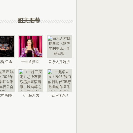
图文推荐
香江 金
十年逐梦京
音乐人亓婕携
来 “时代
城，以艺传情
新歌《歌声里
国
家乡——
的草
声 唱响
《一起开麦
一起@未来！
026年北
吧》总决赛音
2025“我们的新
京“
乐盛典
时代”