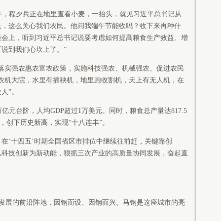
下午，程夕兵正在地里查看小麦，一抬头，就见习近平总书记从
头，这么关心我们农民。他问我端午节能收吗？收下来再种什
谈会上，听到习近平总书记说要考虑如何提高粮食生产效益、增
可说到我们心坎上了。”
落实强农惠农富农政策，实施科技强农、机械强农、促进农民
了农机大院，水里有插秧机，地里跑收割机，天上有无人机，在
人”。
元台阶，人均GDP超过1万美元。同时，粮食总产量达817.5
%，创下历史新高，实现“十八连丰”。
‘十四五’时期全国省区市排位中继续往前赶，关键靠创
以科技创新为新动能，狠抓三次产业的高质量协同发展，奋起直
展的前沿阵地，因钢而设、因钢而兴。马钢是这座城市的亮