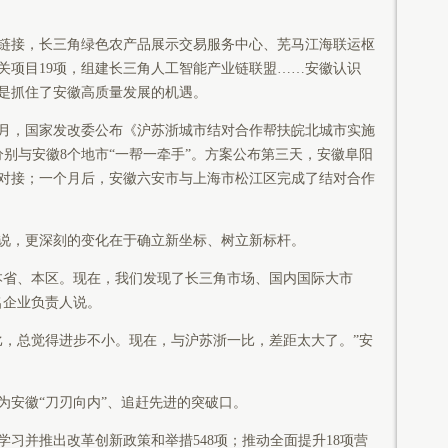
接，长三角绿色农产品展示交易服务中心、芜马江海联运枢
关项目19项，组建长三角人工智能产业链联盟……安徽认识
是抓住了安徽高质量发展的机遇。
月，国家发改委公布《沪苏浙城市结对合作帮扶皖北城市实施
分别与安徽8个地市“一帮一牵手”。方案公布第三天，安徽阜阳
对接；一个月后，安徽六安市与上海市松江区完成了结对合作
，更深刻的变化在于确立新坐标、树立新标杆。
省、本区。现在，我们发现了长三角市场、国内国际大市
名企业负责人说。
，总觉得进步不小。现在，与沪苏浙一比，差距太大了。”安
安徽“刀刃向内”、追赶先进的突破口。
并推出改革创新政策和举措548项；推动全面提升18项营