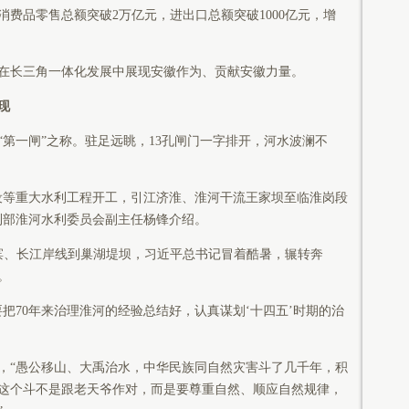
会消费品零售总额突破2万亿元，进出口总额突破1000亿元，增
长三角一体化发展中展现安徽作为、贡献安徽力量。
现
一闸”之称。驻足远眺，13孔闸门一字排开，河水波澜不
等重大水利工程开工，引江济淮、淮河干流王家坝至临淮岗段
利部淮河水利委员会副主任杨锋介绍。
之滨、长江岸线到巢湖堤坝，习近平总书记冒着酷暑，辗转奔
。
70年来治理淮河的经验总结好，认真谋划‘十四五’时期的治
“愚公移山、大禹治水，中华民族同自然灾害斗了几千年，积
这个斗不是跟老天爷作对，而是要尊重自然、顺应自然规律，