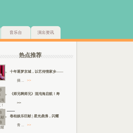
音乐台
演出资讯
热点推荐
十年逐梦京城，以艺传情家乡——
摘 ...
>>
《师兄啊师兄》混沌海启航！寿
>>
卷柏娱乐巨献 | 星光鼎沸，闪耀
青 ...
>>