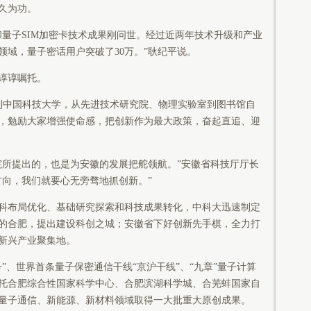
久为功。
子SIM加密卡技术成果刚问世。经过近两年技术升级和产业
领域，量子密话用户突破了30万。”耿纪平说。
谆谆嘱托。
来到中国科技大学，从先进技术研究院、物理实验室到图书馆自
，勉励大家增强使命感，把创新作为最大政策，奋起直追、迎
所提出的，也是为安徽的发展把舵领航。”安徽省科技厅厅长
方向，我们就要心无旁骛地抓创新。”
布局优化、基础研究探索和科技成果转化，中科大迅速制定
的合肥，提出建设科创之城；安徽省下好创新先手棋，全力打
新兴产业聚集地。
、世界首条量子保密通信干线“京沪干线”、“九章”量子计算
依托合肥综合性国家科学中心、合肥滨湖科学城、合芜蚌国家自
量子通信、新能源、新材料领域取得一大批重大原创成果。