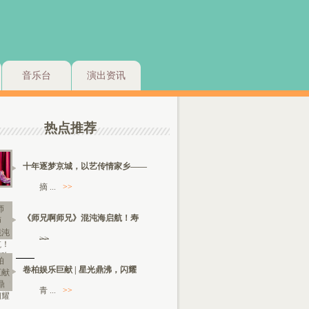
音乐台
演出资讯
热点推荐
十年逐梦京城，以艺传情家乡——
摘 ...
>>
《师兄啊师兄》混沌海启航！寿
>>
卷柏娱乐巨献 | 星光鼎沸，闪耀
青 ...
>>