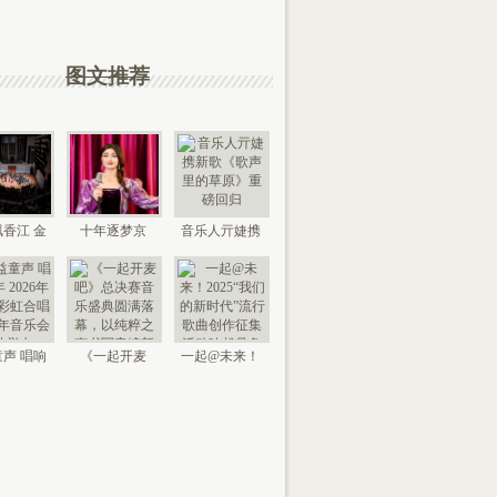
图文推荐
香江 金
十年逐梦京
音乐人亓婕携
来 “时代
城，以艺传情
新歌《歌声里
国
家乡——
的草
声 唱响
《一起开麦
一起@未来！
026年北
吧》总决赛音
2025“我们的新
京“
乐盛典
时代”