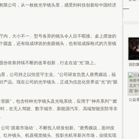
有限公司，从一枚枚光学镜头里，感受到科技创新给中国经济
内，大小不一、型号各异的镜头令人目不暇接。桌上摆放的
个圆盘，还有组成球状的鱼眼镜头，也有组成探枪式的方形镜
份依靠持续不断的改革创新，行走在追“光”路上。
国韵飘
钟鸣未
景，公司持之以恒坚守主业。”公司研发负责人唐秀娥说，福
好产品。现在公司的光学镜头，正成为信息化世界追“光”的“眼
公益童
眼”，包含特种光学镜头及光电系统，应用于“神舟系列”“嫦
新年 2
。同时，在无人驾驶、数字城市、新能源汽车、高端智能安防等非
。
司‘跟着市场动’，不断投入研发创新。”唐秀娥说，面对疫
、红外镜头、机器视觉镜头、投影光机等新兴市场，业绩实现