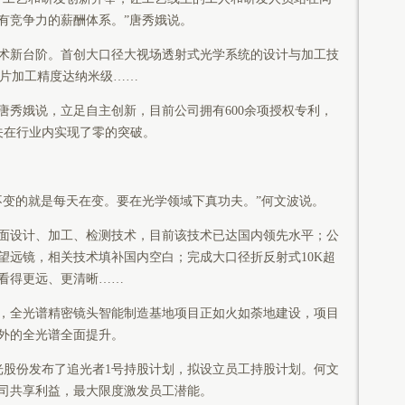
有竞争力的薪酬体系。”唐秀娥说。
新台阶。首创大口径大视场透射式光学系统的设计与加工技
，镜片加工精度达纳米级……
娥说，立足自主创新，目前公司拥有600余项授权专利，
关在行业内实现了零的突破。
变的就是每天在变。要在光学领域下真功夫。”何文波说。
设计、加工、检测技术，目前该技术已达国内领先水平；公
望远镜，相关技术填补国内空白；完成大口径折反射式10K超
看得更远、更清晰……
全光谱精密镜头智能制造基地项目正如火如荼地建设，项目
外的全光谱全面提升。
股份发布了追光者1号持股计划，拟设立员工持股计划。何文
司共享利益，最大限度激发员工潜能。