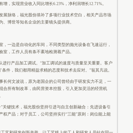
，实现营业收入同比增长6.23%，净利润增长12.71%。
展脉络，福光股份填补了多项行业技术空白，相关产品市场
为、博世等知名企业的主要镜头提供商。
，一边是自动化的车间，不同类型的抛光设备在飞速运行，
验室，工作人员有条不紊地检测着产品。
队进行产品加工调试。“加工调试的速度与质量至关重要。客户
刻’条件，我们都用精益求精的态度和技术去应对。”翁其凡说。
长何文波说，原为老国企的公司曾经由于研发实力不足，一
施混合所有制改革，由民营资本控股，引入更加灵活的经营机
。
”关键技术，福光股份坚持引进与自主创新融合：先进设备引
产权产品；对于员工，公司坚持实行“三能”原则：岗位能上能
工艺和研发创新并举，让工艺线上的工人和研发人员站在同一