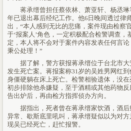
蒋承缙曾担任蔡依林、萧亚轩、杨丞琳
年已退出幕后经纪工作。他6日晚间透过律
出，“本人感到无比的悲痛，案件现由检察
于‘报案人’角色，一定积极配合检警调查，
定，本人将不会对于案件内容发表任何言论
秉公处理！”
据了解，警方获报蒋承缙位于台北市大安
发生死亡案。蒋报案称31岁的吴姓男网红
身僵硬躺在床上死亡。检警相验遗体，没在
初步排除他杀嫌疑，至于酒精或其他药物反
告出炉后，再由检方指挥侦办方向。
据指出，死者曾在蒋承缙家饮酒，酒后
异常、歇斯底里吼叫，蒋承缙疑似以为对方
现吴已经死亡，赶忙报警。