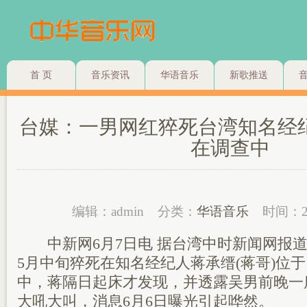
首 页
音乐资讯
华语音乐
新歌推送
台媒：一男网红猝死台湾知名经
在调查中
编辑：admin
分类：
华语音乐
时间：2
中新网6月7日电 据台湾中时新闻网报道
5月中旬猝死在知名经纪人蒋承缙(蒋哥)位
中，蒋隔日起床才发现，并透露吴男前晚一
大吼大叫，消息6月6日曝光引起哗然。