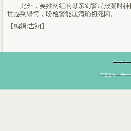
此外，吴姓网红的母亲到警局报案时神
世感到错愕，盼检警能厘清确切死因。
【编辑:吉翔】
Copyri
商务合作：zhyyw@z