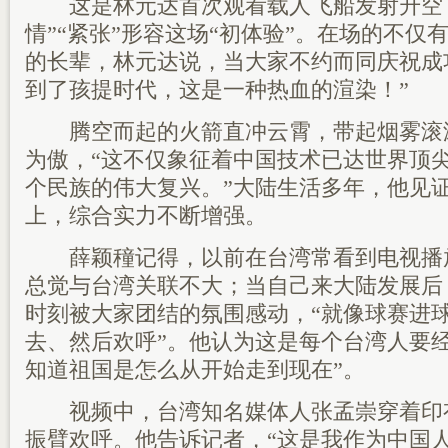
这是林元达首次观看载人飞船发射升空，
情”“紧张”形容这场“初体验”。在场的不仅
的长辈，林元达说，当大家不约而同庆祝成
到了孩提时代，这是一种热血的渲染！”
腾空而起的火箭直冲云霄，带起烟雾滚
为傲，“这不仅象征着中国技术已达世界顶
个民族的伟大复兴。”大陆生活多年，他见
上，综合实力不断增强。
薛颖穜记得，以前在台湾常看到电视播
总觉与台湾关联不大；当自己来大陆发展后
时刻被大家团结的氛围感动，“就像球赛进
去、然后欢呼”。他认为这是每个台湾人要
知道祖国是怎么从开始走到现在”。
视频中，台湾知名媒体人张孟崇穿着印有
振臂欢呼。他告诉记者，“这是我作为中国人