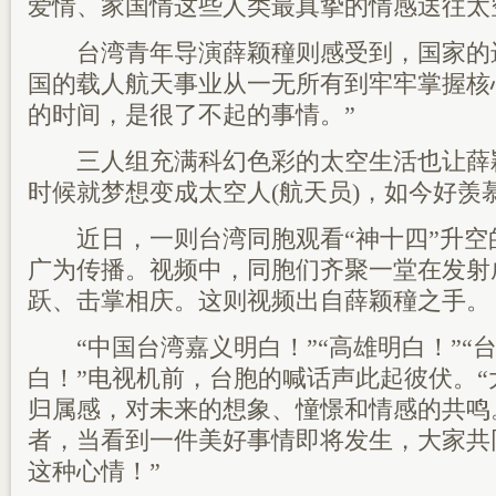
爱情、家国情这些人类最真挚的情感送往太
台湾青年导演薛颖穜则感受到，国家的进
国的载人航天事业从一无所有到牢牢掌握核
的时间，是很了不起的事情。”
三人组充满科幻色彩的太空生活也让薛颖
时候就梦想变成太空人(航天员)，如今好羡
近日，一则台湾同胞观看“神十四”升空
广为传播。视频中，同胞们齐聚一堂在发射
跃、击掌相庆。这则视频出自薛颖穜之手。
“中国台湾嘉义明白！”“高雄明白！”“台
白！”电视机前，台胞的喊话声此起彼伏。
归属感，对未来的想象、憧憬和情感的共鸣
者，当看到一件美好事情即将发生，大家共
这种心情！”