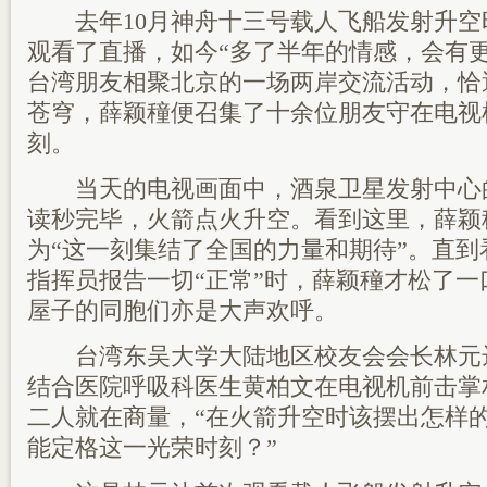
去年10月神舟十三号载人飞船发射升空
观看了直播，如今“多了半年的情感，会有
台湾朋友相聚北京的一场两岸交流活动，恰
苍穹，薛颖穜便召集了十余位朋友守在电视
刻。
当天的电视画面中，酒泉卫星发射中心的
读秒完毕，火箭点火升空。看到这里，薛颖
为“这一刻集结了全国的力量和期待”。直
指挥员报告一切“正常”时，薛颖穜才松了
屋子的同胞们亦是大声欢呼。
台湾东吴大学大陆地区校友会会长林元
结合医院呼吸科医生黄柏文在电视机前击掌
二人就在商量，“在火箭升空时该摆出怎样的p
能定格这一光荣时刻？”