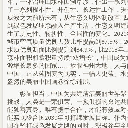
革，一体治理山水林田湖草沙，作出一系列
了一系列根本性、开创性、长远性工作，决
成效之大前所未有，从生态文明体制改革“
到绿色发展理念融入生产生活，生态文明建
生了历史性、转折性、全局性的变化。202
城市空气质量优良天数比率提高到87.5%；2
水质优良断面比例提升到84.9%，比2015年
森林面积和蓄积量持续“双增长”，中国成为
源增长最多的国家……放眼神州大地，人与
中国，正从蓝图变为现实，一幅天更蓝、水
盎然的美丽中国画卷徐徐铺展。
彰显担当，中国为共建清洁美丽世界聚
挑战，人类是一荣俱荣、一损俱损的命运共
能独善其身。唯有携手合作，才能有效应对
能实现联合国2030年可持续发展目标。作
国在坚持绿色发展之路的同时，积极参与全