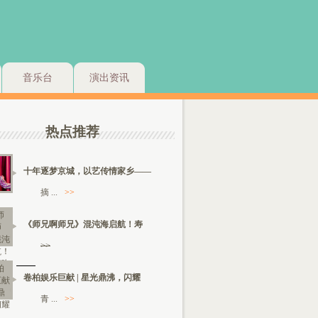
音乐台
演出资讯
热点推荐
十年逐梦京城，以艺传情家乡——
摘 ...
>>
《师兄啊师兄》混沌海启航！寿
>>
卷柏娱乐巨献 | 星光鼎沸，闪耀
青 ...
>>