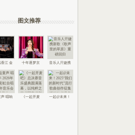
图文推荐
香江 金
十年逐梦京
音乐人亓婕携
来 “时代
城，以艺传情
新歌《歌声里
国
家乡——
的草
声 唱响
《一起开麦
一起@未来！
026年北
吧》总决赛音
2025“我们的新
京“
乐盛典
时代”