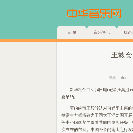
首 页
音乐资讯
华语
王毅会
编辑：admin
新华社帝力6月4日电(记者汪奥娜)
夏纳纳。
夏纳纳请王毅转达对习近平主席的敬
赞赏中方积极致力于同太平洋岛国开展
等中小国家都面临着共同的发展任务，
实在在的帮助。中国外长的南太之行发