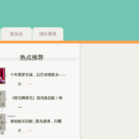
音乐台
演出资讯
热点推荐
十年逐梦京城，以艺传情家乡——
摘 ...
>>
《师兄啊师兄》混沌海启航！寿
>>
卷柏娱乐巨献 | 星光鼎沸，闪耀
青 ...
>>