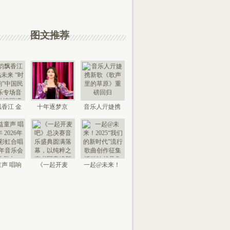
图文推荐
香江 金
十年逐梦京
音乐人亓婕携
来 “时代
城，以艺传情
新歌《歌声里
国
家乡——
的草
声 唱响
《一起开麦
一起@未来！
026年北
吧》总决赛音
2025“我们的新
京“
乐盛典
时代”