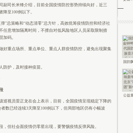
副司长米锋介绍，目前全国疫情防控形势持续向好，近三
降至100例以下。
”总策略和“动态清零”总方针，高效统筹疫情防控和经济社
不任意增加隔离时间，不擅自对低风险地区人员采取限制措
层加码。
好重点场所、重点单位、重点人群疫情防控，避免出现聚集
国韵飘
人防护，及时接种疫苗。
钟鸣未
摄
段
公益童
巡视员雷正龙在会上表示，目前，全国疫情呈现稳定下降的
新年 2
染者数已经连续3天降至100例以下，但局部地区仍有小幅波
，但社会面疫情仍零星出现，要警惕疫情反弹风险。