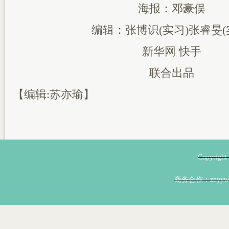
海报：邓豪俣
编辑：张博识(实习)张睿旻(
新华网 快手
联合出品
【编辑:苏亦瑜】
Copyri
商务合作：zhyyw@z