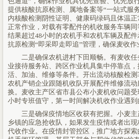
色通道”，确保作业机具优先查验、优先放
提供核酸抗原检测、属地备案等“一站式服务
内核酸检测阴性证明、健康码绿码且体温正
正常作业，对载有零配件的机收服务车辆同
结果超过48小时的农机手和农机车辆及配
抗原检测“即采即走即追”管理，确保麦收作
二是确保农机进村下田顺畅。有麦收任
业接待服务站、跨区作业机具集中停靠点，
活、加油、维修等条件。开出流动核酸检测
农机产销企业跟随机收队开展配件维修流动
换。麦收主产区省市县公布小麦机收问题受
小时专班值守，第一时间解决机收作业遇到
三是确保疫情地区收获有把握。小麦主
乡镇的应急抢收队，如果发生疫情或者出现
代收作业。在疫情封管控区，推广地方探索