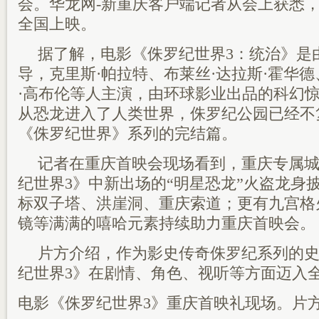
会。华龙网-新重庆客户端记者从会上获悉，
全国上映。
据了解，电影《侏罗纪世界3：统治》是
导，克里斯·帕拉特、布莱丝·达拉斯·霍华德
·高布伦等人主演，由环球影业出品的科幻
从恐龙进入了人类世界，侏罗纪公园已经不
《侏罗纪世界》系列的完结篇。
记者在重庆首映会现场看到，重庆专属城
纪世界3》中新出场的“明星恐龙”火盗龙身
标双子塔、洪崖洞、重庆索道；更有九宫格
镜等满满的嘻哈元素持续助力重庆首映会。
片方介绍，作为影史传奇侏罗纪系列的
纪世界3》在剧情、角色、视听等方面迈入
电影《侏罗纪世界3》重庆首映礼现场。片