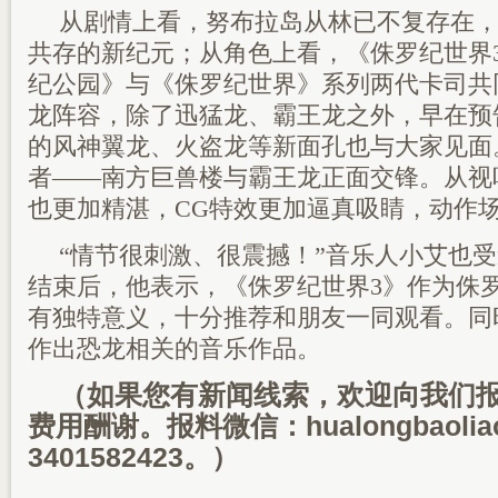
从剧情上看，努布拉岛从林已不复存在
共存的新纪元；从角色上看，《侏罗纪世界
纪公园》与《侏罗纪世界》系列两代卡司共
龙阵容，除了迅猛龙、霸王龙之外，早在预
的风神翼龙、火盗龙等新面孔也与大家见面
者——南方巨兽楼与霸王龙正面交锋。从视
也更加精湛，CG特效更加逼真吸睛，动作
“情节很刺激、很震撼！”音乐人小艾也
结束后，他表示，《侏罗纪世界3》作为侏
有独特意义，十分推荐和朋友一同观看。同
作出恐龙相关的音乐作品。
（如果您有新闻线索，欢迎向我们
费用酬谢。报料微信：hualongbaoli
3401582423。）