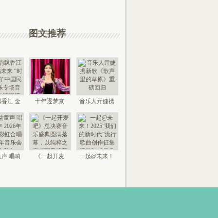
图文推荐
香江 金
十年逐梦京
音乐人亓婕携
来 “时代
城，以艺传情
新歌《歌声里
国
家乡——
的草
声 唱响
《一起开麦
一起@未来！
026年北
吧》总决赛音
2025“我们的新
京“
乐盛典
时代”