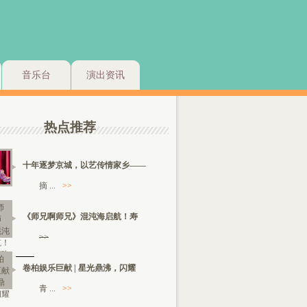
音乐台
演出资讯
热点推荐
十年逐梦京城，以艺传情家乡——
摘 ...
>>
《师兄啊师兄》混沌海启航！寿
>>
卷柏娱乐巨献 | 星光鼎沸，闪耀
青 ...
>>