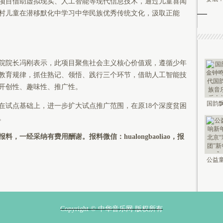
项目借助虚拟现实、人工智能等现代信息技术，通过儿童喜闻
村儿童在潜移默化中学习中华民族优秀传统文化，汲取正能
院院长冯刚表示，此项目聚焦社会主义核心价值观，遵循少年
教育规律，抓住熟记、领悟、践行三个环节，借助人工智能技
开创性、趣味性、推广性。
国韵飘
在试点基础上，进一步扩大试点推广范围，在原18个深度贫困
钟鸣未
。
，一经采纳有费用酬谢。报料微信：hualongbaoliao，报
公益童
新年 2
Copyright © 中华音乐网 版权所有