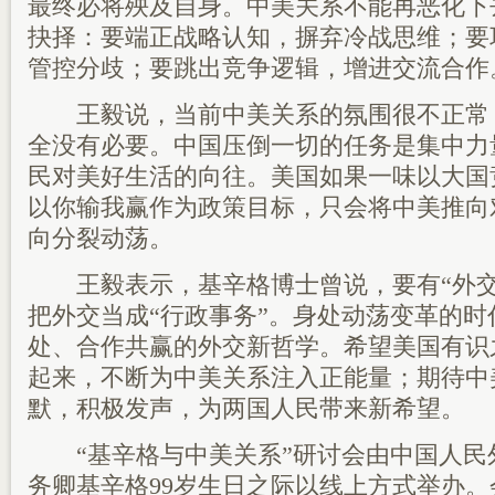
最终必将殃及自身。中美关系不能再恶化下
抉择：要端正战略认知，摒弃冷战思维；要
管控分歧；要跳出竞争逻辑，增进交流合作
王毅说，当前中美关系的氛围很不正常
全没有必要。中国压倒一切的任务是集中力
民对美好生活的向往。美国如果一味以大国
以你输我赢作为政策目标，只会将中美推向
向分裂动荡。
王毅表示，基辛格博士曾说，要有“外交
把外交当成“行政事务”。身处动荡变革的
处、合作共赢的外交新哲学。希望美国有识
起来，不断为中美关系注入正能量；期待中
默，积极发声，为两国人民带来新希望。
“基辛格与中美关系”研讨会由中国人民
务卿基辛格99岁生日之际以线上方式举办